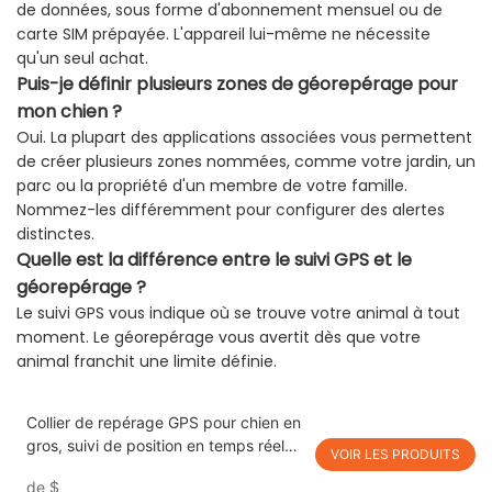
de données, sous forme d'abonnement mensuel ou de
carte SIM prépayée. L'appareil lui-même ne nécessite
qu'un seul achat.
Puis-je définir plusieurs zones de géorepérage pour
mon chien ?
Oui. La plupart des applications associées vous permettent
de créer plusieurs zones nommées, comme votre jardin, un
parc ou la propriété d'un membre de votre famille.
Nommez-les différemment pour configurer des alertes
distinctes.
Quelle est la différence entre le suivi GPS et le
géorepérage ?
Le suivi GPS vous indique où se trouve votre animal à tout
moment. Le géorepérage vous avertit dès que votre
animal franchit une limite définie.
Collier de repérage GPS pour chien en
gros, suivi de position en temps réel
VOIR LES PRODUITS
4G | Collier de repérage GPS pour
de
$
animaux de compagnie, collier de