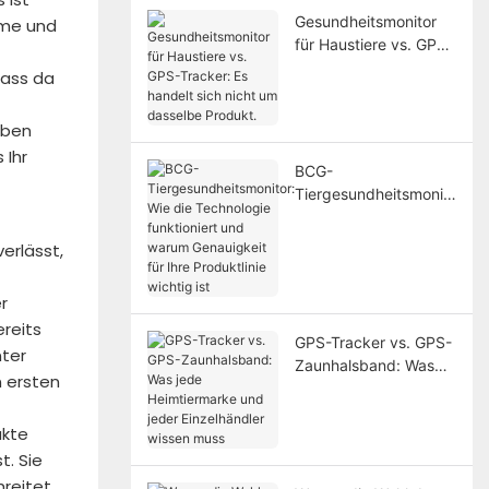
Gesundheitsmonitor
eme und
für Haustiere vs. GPS-
Tracker: Es handelt
dass da
sich nicht um
dasselbe Produkt.
eben
 Ihr
BCG-
Tiergesundheitsmonit
or: Wie die
Technologie
erlässt,
funktioniert und
warum Genauigkeit für
r
Ihre Produktlinie
reits
wichtig ist
GPS-Tracker vs. GPS-
nter
Zaunhalsband: Was
 ersten
jede Heimtiermarke
und jeder
ukte
Einzelhändler wissen
muss
t. Sie
reitet.