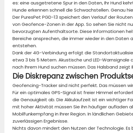
es: eine ausgetretene Spur in den Daten, Ihr Hund keh
Hunde erkennen schnell die Schwachstellen. Genau hier
Der PuresPet PGD-13 speichert den Verlauf der Routen
von Geofence-Zonen in der App. So sehen Sie nicht nur,
bevorzugten Aufenthaltsorte. Diese Informationen helf
Bereiche ansprechen, die immer wieder in den Daten 
entstehen.
Dank der 4G-Verbindung erfolgt die Standortaktualisie
etwa 3 bis 5 Metern. Akustische und LED-Warnsignale 
nach Ihrem Hund suchen müssen. Das Halsband zeigt 
Die
Diskrepanz
zwischen
Produktse
Geofencing-Tracker sind nicht perfekt. Das müssen wir
Für ein optimales GPS-Signal ist freier Himmel erford
die Genauigkeit ab. Die Akkulaufzeit ist ein wichtiger
mit hoher Aktivität müssen Sie ihn häufiger aufladen 
Mobilfunkempfang in Ihrer Region. In ländlichen Gebi
zuverlässigen Ergebnisse.
Nichts davon mindert den Nutzen der Technologie. Es 