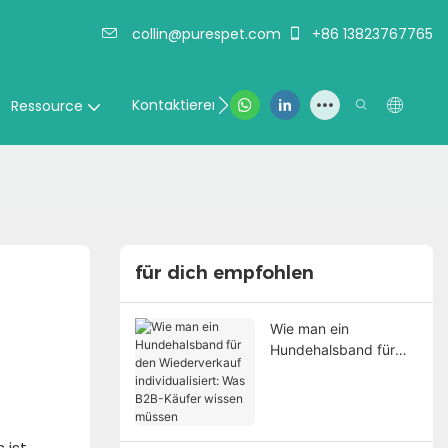
collin@purespet.com
+86 13823767765
Kontaktieren Sie uns
Ressource
für dich empfohlen
Wie man ein
Hundehalsband für
den Wiederverkauf
individualisiert: Was
B2B-Käufer wissen
müssen
 ist