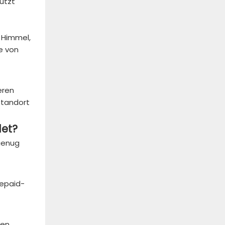
nutzt
 Himmel,
e von
eren
Standort
det?
genug
repaid-
en,