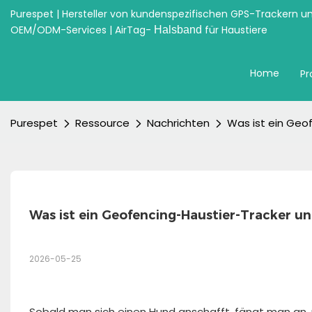
Purespet | Hersteller von kundenspezifischen GPS-Trackern u
OEM/ODM-Services | AirTag-
für Haustiere
Halsband
Home
Pr
Purespet
Ressource
Nachrichten
Was ist ein Geo
Was ist ein Geofencing-Haustier-Tracker u
2026-05-25
Sobald man sich einen Hund anschafft, fängt man an, 