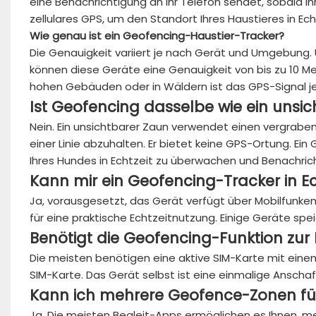
eine Benachrichtigung an Ihr Telefon sendet, sobald Ihr
zellulares GPS, um den Standort Ihres Haustieres in Ec
Wie genau ist ein Geofencing-Haustier-Tracker?
Die Genauigkeit variiert je nach Gerät und Umgebung.
können diese Geräte eine Genauigkeit von bis zu 10 Me
hohen Gebäuden oder in Wäldern ist das GPS-Signal 
Ist Geofencing dasselbe wie ein unsi
Nein. Ein unsichtbarer Zaun verwendet einen vergrab
einer Linie abzuhalten. Er bietet keine GPS-Ortung. E
Ihres Hundes in Echtzeit zu überwachen und Benachric
Kann mir ein Geofencing-Tracker in Ec
Ja, vorausgesetzt, das Gerät verfügt über Mobilfunk
für eine praktische Echtzeitnutzung. Einige Geräte spe
Benötigt die Geofencing-Funktion zu
Die meisten benötigen eine aktive SIM-Karte mit ein
SIM-Karte. Das Gerät selbst ist eine einmalige Anschaf
Kann ich mehrere Geofence-Zonen fü
Ja. Die meisten Begleit-Apps ermöglichen es Ihnen, m