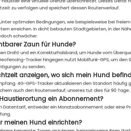
 Haustier eine virtuelle Grenze überschreitet. Dieses Gerät 
htzeit zu verfolgen und speichert dessen Routenverlauf.
 Unter optimalen Bedingungen, wie beispielsweise bei freiem
tern erreichen. In dicht bebauten Stadtgebieten, in der Näh
jedoch schwächer.
chtbarer Zaun für Hunde?
enen Draht und ein Korrekturhalsband, um Hunde vom Überqu
in Geofencing-Tracker hingegen nutzt Mobilfunk-GPS, um den 
htigungen zu senden.
htzeit anzeigen, wo sich mein Hund befin
empfang. 4G-GPS-Tracker aktualisieren den Standort häufig 
ichern auch den Routenverlauf; unseres tut dies für 90 Tage.
r Haustierortung ein Abonnement?
em Datentarif, entweder ein Monatsabonnement oder eine P
fung.
r meinen Hund einrichten?
ehrere benannte Zonen anzulegen, beispielsweise Ihren Gart