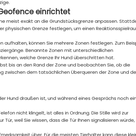
zige.
Geofence
einrichtet
tszone meist exakt an die Grundstücksgrenze anpassen. Statt
b der physischen Grenze festlegen, um einen Reaktionsspielra
en aufhalten, können Sie mehrere Zonen festlegen. Zum Beisp
aziergänge. Benannte Zonen mit unterschiedlichen
rkennen, welche Grenze Ihr Hund überschritten hat.
elbst bis an den Rand der Zone und beobachten Sie, ob die
rung zwischen dem tatsächlichen Überqueren der Zone und de
nn der Hund draußen ist, und während eines Gesprächs noch ei
n nicht klingelt, ist alles in Ordnung. Die Stille wird zur
r Tür, weil Sie wissen, dass die Tür Ihnen signalisieren würde
erksamkeit über. Für die meisten Tierhalter kann diese kle