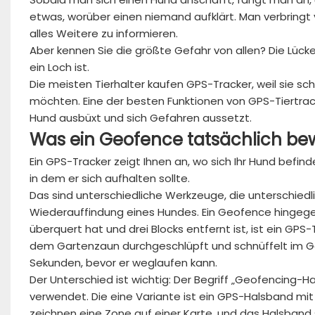
etwas, worüber einen niemand aufklärt. Man verbringt v
alles Weitere zu informieren.
Aber kennen Sie die größte Gefahr von allen? Die Lücke
ein Loch ist.
Die meisten Tierhalter kaufen GPS-Tracker, weil sie sch
möchten. Eine der besten Funktionen von GPS-Tiertrack
Hund ausbüxt und sich Gefahren aussetzt.
Was
ein
Geofence
tatsächlich
bew
Ein GPS-Tracker zeigt Ihnen an, wo sich Ihr Hund befind
in dem er sich aufhalten sollte.
Das sind unterschiedliche Werkzeuge, die unterschiedl
Wiederauffindung eines Hundes. Ein Geofence hingegen
überquert hat und drei Blocks entfernt ist, ist ein GPS
dem Gartenzaun durchgeschlüpft und schnüffelt im Ga
Sekunden, bevor er weglaufen kann.
Der Unterschied ist wichtig: Der Begriff „Geofencing-Ha
verwendet. Die eine Variante ist ein GPS-Halsband mit ei
zeichnen eine Zone auf einer Karte, und das Halsband 