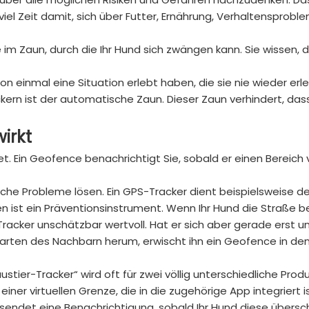
iel Zeit damit, sich über Futter, Ernährung, Verhaltensprobl
 im Zaun, durch die Ihr Hund sich zwängen kann. Sie wissen, 
on einmal eine Situation erlebt haben, die sie nie wieder erl
ern ist der automatische Zaun. Dieser Zaun verhindert, dass
irkt
et. Ein Geofence benachrichtigt Sie, sobald er einen Bereich v
iche Probleme lösen. Ein GPS-Tracker dient beispielsweise de
 ist ein Präventionsinstrument. Wenn Ihr Hund die Straße be
-Tracker unschätzbar wertvoll. Hat er sich aber gerade erst u
rten des Nachbarn herum, erwischt ihn ein Geofence in den
ustier-Tracker“ wird oft für zwei völlig unterschiedliche Prod
ner virtuellen Grenze, die in die zugehörige App integriert is
sendet eine Benachrichtigung, sobald Ihr Hund diese übersch