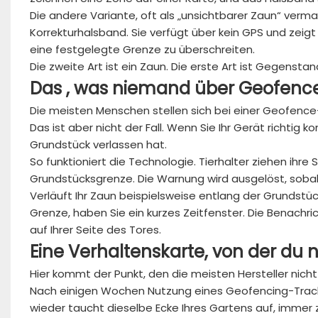
Die andere Variante, oft als „unsichtbarer Zaun“ verm
Korrekturhalsband. Sie verfügt über kein GPS und zeigt I
eine festgelegte Grenze zu überschreiten.
Die zweite Art ist ein Zaun. Die erste Art ist Gegenstand
Das
,
was
niemand
über
Geofenc
Die meisten Menschen stellen sich bei einer Geofence-B
Das ist aber nicht der Fall. Wenn Sie Ihr Gerät richtig k
Grundstück verlassen hat.
So funktioniert die Technologie. Tierhalter ziehen ihre
Grundstücksgrenze. Die Warnung wird ausgelöst, sobald 
Verläuft Ihr Zaun beispielsweise entlang der Grundstü
Grenze, haben Sie ein kurzes Zeitfenster. Die Benachr
auf Ihrer Seite des Tores.
Eine Verhaltenskarte, von
der
du
n
Hier kommt der Punkt, den die meisten Hersteller nicht
Nach einigen Wochen Nutzung eines Geofencing-Tracke
wieder taucht dieselbe Ecke Ihres Gartens auf, immer 