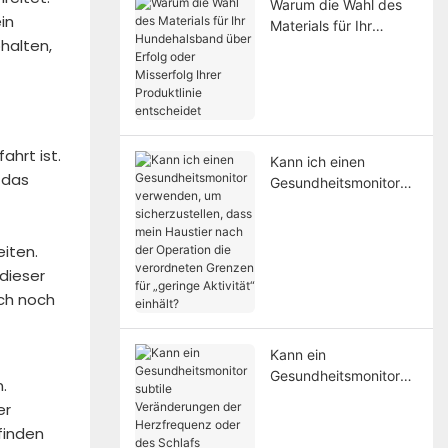
Warum die Wahl des
in
Materials für Ihr
bhalten,
Hundehalsband über
Erfolg oder Misserfolg
Ihrer Produktlinie
entscheidet
ahrt ist.
Kann ich einen
d das
Gesundheitsmonitor
verwenden, um
sicherzustellen, dass
mein Haustier nach
eiten.
der Operation die
dieser
verordneten Grenzen
ich noch
für „geringe Aktivität“
einhält?
Kann ein
Gesundheitsmonitor
.
subtile Veränderungen
er
der Herzfrequenz
finden
oder des Schlafs