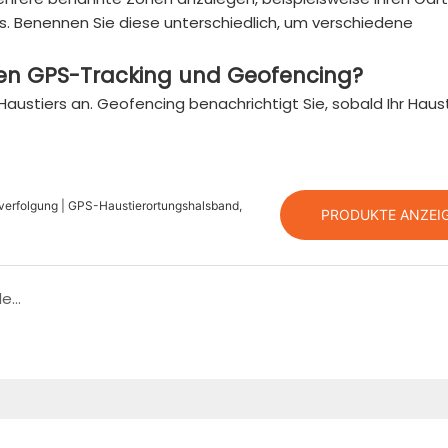
s. Benennen Sie diese unterschiedlich, um verschiedene
hen GPS-Tracking und Geofencing?
Haustiers an. Geofencing benachrichtigt Sie, sobald Ihr Haust
erfolgung | GPS-Haustierortungshalsband,
PRODUKTE ANZEI
Wie man ein Hundehalsband für den Wiederverkauf individualisiert: Was B2B-Käufer wissen müssen