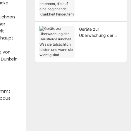
ücke.
erkennen, die auf eine
beginnende Krankheit
hindeuten?
eichnen
ner
Geräte zur
lt
Überwachung der
rhaupt
Haustiergesundheit:
Was sie tatsächlich
t von
leisten und wann sie
 Dunkeln
wichtig sind
nimmt
Modus