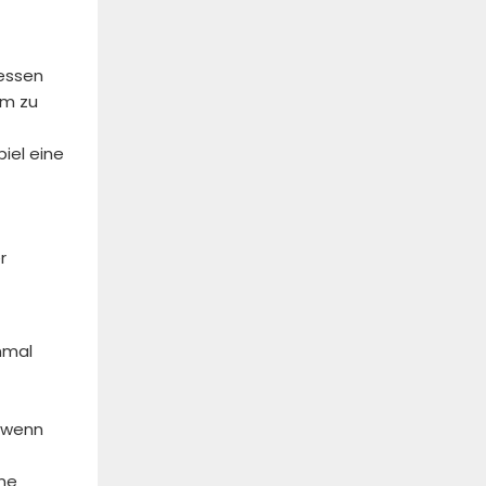
dessen
um zu
iel eine
r
nmal
, wenn
ine