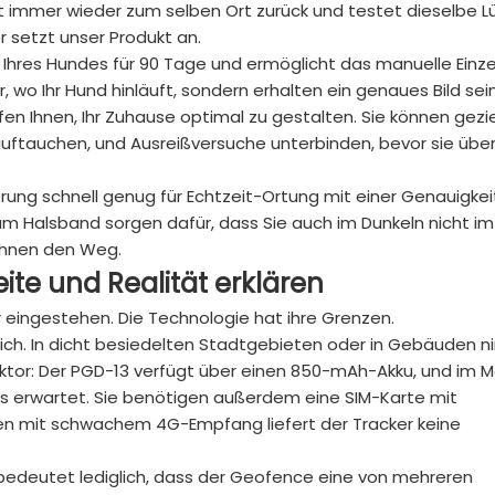
rt immer wieder zum selben Ort zurück und testet dieselbe L
 setzt unser Produkt an.
 Ihres Hundes für 90 Tage und ermöglicht das manuelle Einz
 wo Ihr Hund hinläuft, sondern erhalten ein genaues Bild sei
en Ihnen, Ihr Zuhause optimal zu gestalten. Sie können gezie
auftauchen, und Ausreißversuche unterbinden, bevor sie übe
rung schnell genug für Echtzeit-Ortung mit einer Genauigkei
am Halsband sorgen dafür, dass Sie auch im Dunkeln nicht im
Ihnen den Weg.
ite
und
Realität
erklären
 eingestehen. Die Technologie hat ihre Grenzen.
erlich. In dicht besiedelten Stadtgebieten oder in Gebäuden 
 Faktor: Der PGD-13 verfügt über einen 850-mAh-Akku, und im 
als erwartet. Sie benötigen außerdem eine SIM-Karte mit
eten mit schwachem 4G-Empfang liefert der Tracker keine
bedeutet lediglich, dass der Geofence eine von mehreren