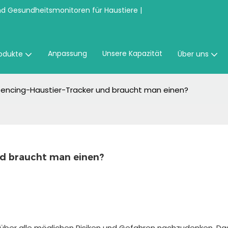
nd Gesundheitsmonitoren für Haustiere |
Anpassung
Unsere Kapazität
odukte
Über uns
fencing-Haustier-Tracker und braucht man einen?
nd braucht man einen?
über alle möglichen Risiken und Gefahren nachzudenken. Das