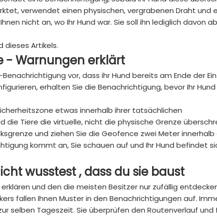
arktet, verwendet einen physischen, vergrabenen Draht und e
hnen nicht an, wo Ihr Hund war. Sie soll ihn lediglich davon a
 dieses Artikels.
e
-
Warnungen
erklärt
enachrichtigung vor, dass ihr Hund bereits am Ende der Einf
onfigurieren, erhalten Sie die Benachrichtigung, bevor Ihr Hun
 Sicherheitszone etwas innerhalb ihrer tatsächlichen
die Tiere die virtuelle, nicht die physische Grenze überschr
cksgrenze und ziehen Sie die Geofence zwei Meter innerhalb 
ichtigung kommt an, Sie schauen auf und Ihr Hund befindet s
icht
wusstest
,
dass
du
sie
baust
 erklären und den die meisten Besitzer nur zufällig entdecken
rs fallen Ihnen Muster in den Benachrichtigungen auf. Imm
zur selben Tageszeit. Sie überprüfen den Routenverlauf und 