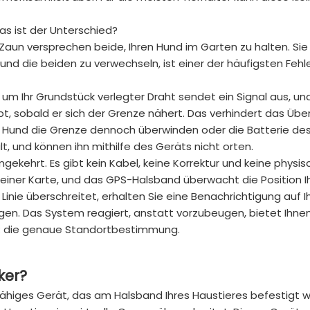
as ist der Unterschied?
Zaun versprechen beide, Ihren Hund im Garten zu halten. Sie
 und die beiden zu verwechseln, ist einer der häufigsten Fehl
 um Ihr Grundstück verlegter Draht sendet ein Signal aus, und
bt, sobald er sich der Grenze nähert. Das verhindert das Üb
Ihr Hund die Grenze dennoch überwinden oder die Batterie de
lt, und können ihn mithilfe des Geräts nicht orten.
ekehrt. Es gibt kein Kabel, keine Korrektur und keine physis
f einer Karte, und das GPS-Halsband überwacht die Position I
 Linie überschreitet, erhalten Sie eine Benachrichtigung auf 
gen. Das System reagiert, anstatt vorzubeugen, bietet Ihne
nn: die genaue Standortbestimmung.
ker?
ähiges Gerät, das am Halsband Ihres Haustieres befestigt w