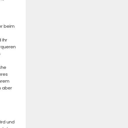
er beim
 Ihr
erqueren
s
che
hres
Ihrem
n aber
ird und