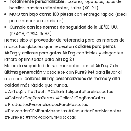
Totalmente personalizable
: colores, logotipos, tipos de
hebillas, bandas reflectantes, tallas (XS–XL)
MOQ tan bajo como 100 piezas
con entrega rápida (ideal
para marcas y minoristas)
Cumple con las normas de seguridad de la UE/EE. UU.
(REACH, CPSIA, RoHS)
Hemos sido el
proveedor de referencia
para las marcas de
mascotas globales que necesitan
collares para perros
AirTag
y
collares para gatos AirTag
confiables y elegantes,
¡ahora optimizados para
AirTag 2
!
Mejore la seguridad de sus mascotas con el
AirTag 2 de
última generación
y asóciese con
PureS Pet
para llevar al
mercado
collares AirTag personalizados de marca y alta
calidad
más rápido que nunca.
#AirTag2 #PetTech #CollarInteligenteParaMascotas
#CollarAirTagParaPerros #CollarAirTagParaGatos
#ProductosPersonalizadosParaMascotas
#ProveedorOEMParaMascotas #SeguridadParaMascotas
#PurePet #InnovaciónEnMascotas