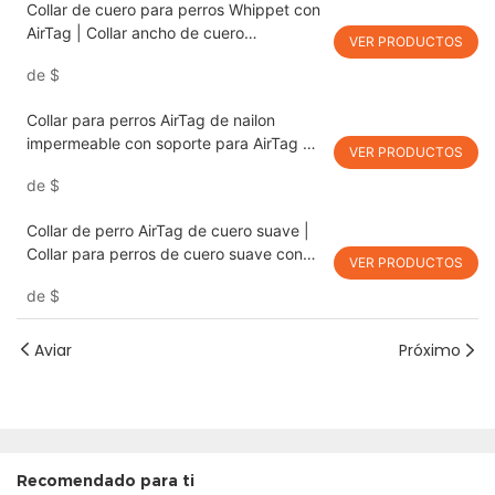
Collar de cuero para perros Whippet con
AirTag | Collar ancho de cuero
VER PRODUCTOS
estampado con soporte para AirTag
de
$
PSP-396
Collar para perros AirTag de nailon
impermeable con soporte para AirTag de
VER PRODUCTOS
Apple PSP-386
de
$
Collar de perro AirTag de cuero suave |
Collar para perros de cuero suave con
VER PRODUCTOS
soporte Apple AirTag PSP-385
de
$
Aviar
Próximo
Recomendado para ti