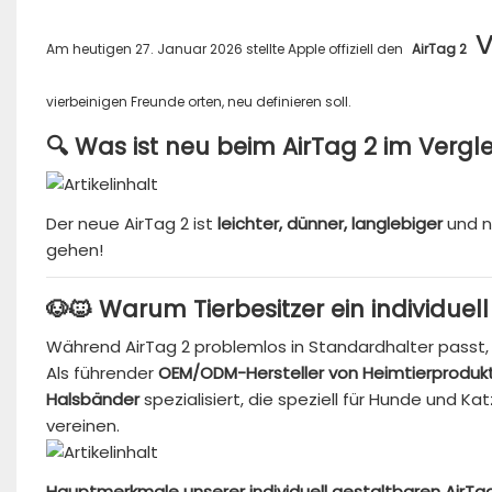
v
Am heutigen 27. Januar 2026 stellte Apple offiziell den
AirTag 2
vierbeinigen Freunde orten, neu definieren soll.
🔍 Was ist neu beim AirTag 2 im Vergl
Der neue AirTag 2 ist
leichter, dünner, langlebiger
und n
gehen!
🐶🐱 Warum Tierbesitzer ein individu
Während AirTag 2 problemlos in Standardhalter passt
Als führender
OEM/ODM-Hersteller von Heimtierproduk
Halsbänder
spezialisiert, die speziell für Hunde und K
vereinen.
Hauptmerkmale unserer individuell gestaltbaren AirT