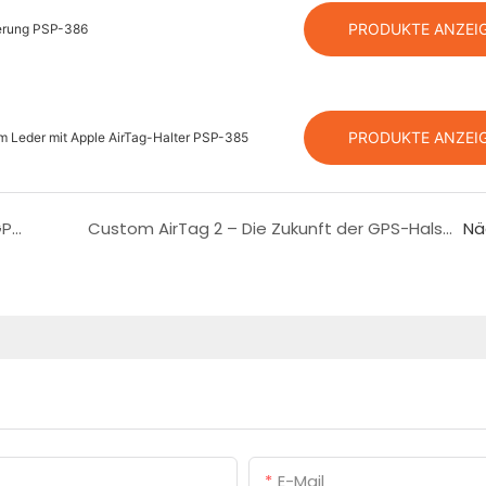
PRODUKTE ANZEI
terung PSP-386
PRODUKTE ANZEI
 Leder mit Apple AirTag-Halter PSP-385
Wie verändert sich die Reichweite eines GPS-Halsbandes in dichtem Wald im Vergleich zu offenen Feldern?
Custom AirTag 2 – Die Zukunft der GPS-Halsbandtechnologie für Hunde
Nä
E-Mail