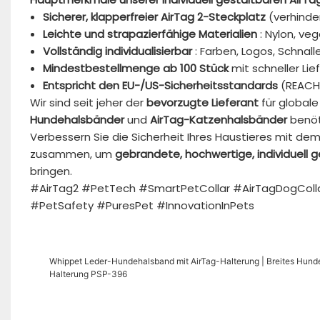
Sicherer, klapperfreier AirTag 2-Steckplatz
(verhinde
Leichte und strapazierfähige Materialien
: Nylon, veg
Vollständig individualisierbar
: Farben, Logos, Schnall
Mindestbestellmenge ab 100 Stück
mit schneller Lie
Entspricht den EU-/US-Sicherheitsstandards
(REACH,
Wir sind seit jeher der
bevorzugte Lieferant
für globale
Hundehalsbänder
und
AirTag-Katzenhalsbänder
benöti
Verbessern Sie die Sicherheit Ihres Haustieres mit de
zusammen, um
gebrandete, hochwertige, individuell 
bringen.
#AirTag2 #PetTech #SmartPetCollar #AirTagDogColl
#PetSafety #PuresPet #InnovationInPets
Whippet Leder-Hundehalsband mit AirTag-Halterung | Breites Hund
Halterung PSP-396