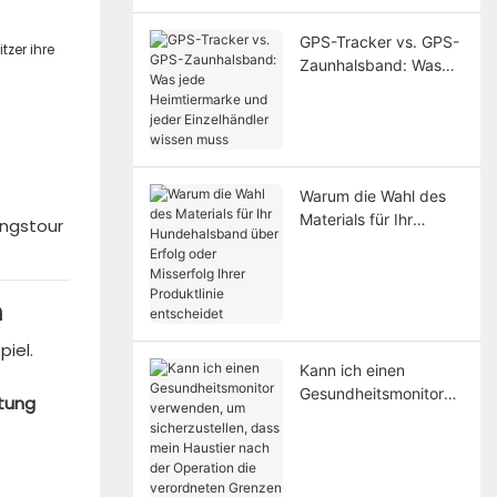
Ihre Produktlinie
wichtig ist
GPS-Tracker vs. GPS-
tzer ihre
Zaunhalsband: Was
jede Heimtiermarke
und jeder
Einzelhändler wissen
muss
Warum die Wahl des
Materials für Ihr
ungstour
Hundehalsband über
Erfolg oder Misserfolg
Ihrer Produktlinie
n
entscheidet
piel.
Kann ich einen
Gesundheitsmonitor
rtung
verwenden, um
sicherzustellen, dass
mein Haustier nach
der Operation die