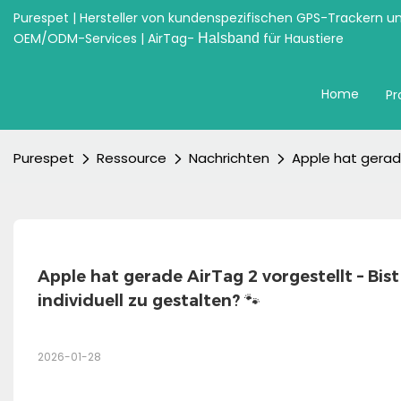
Purespet | Hersteller von kundenspezifischen GPS-Trackern u
OEM/ODM-Services | AirTag-
für Haustiere
Halsband
Home
Pr
Purespet
Ressource
Nachrichten
Apple hat gerade
Apple hat gerade AirTag 2 vorgestellt – Bist
individuell zu gestalten? 🐾
2026-01-28