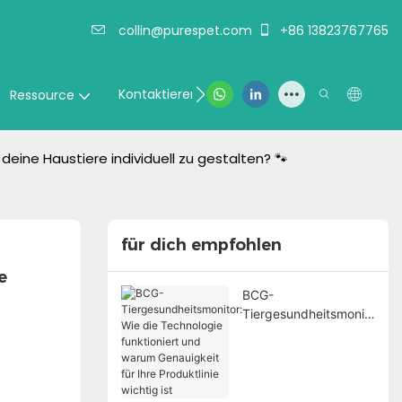
collin@purespet.com
+86 13823767765
Kontaktieren Sie uns
Ressource
deine Haustiere individuell zu gestalten? 🐾
für dich empfohlen
 
BCG-
Tiergesundheitsmonit
or: Wie die
Technologie
funktioniert und
warum Genauigkeit für