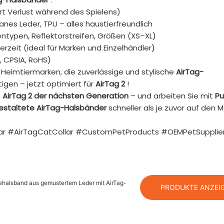
rt Verlust während des Spielens)
anes Leder, TPU – alles haustierfreundlich
entypen, Reflektorstreifen, Größen (XS–XL)
ferzeit (ideal für Marken und Einzelhändler)
 CPSIA, RoHS)
 Heimtiermarken, die zuverlässige und stylische
AirTag-
gen – jetzt optimiert für
AirTag 2
!
m
AirTag 2 der nächsten Generation
– und arbeiten Sie mit
Pu
gestaltete AirTag-Halsbänder
schneller als je zuvor auf den M
ar #AirTagCatCollar #CustomPetProducts #OEMPetSupplie
ehalsband aus gemustertem Leder mit AirTag-
PRODUKTE ANZEI