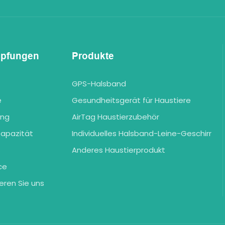
üpfungen
Produkte
GPS-Halsband
e
Gesundheitsgerät für Haustiere
ung
AirTag Haustierzubehör
Kapazität
Individuelles Halsband-Leine-Geschirr
s
Anderes Haustierprodukt
ce
eren Sie uns