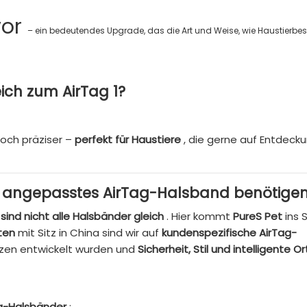
or
– ein bedeutendes Upgrade, das die Art und Weise, wie Haustierbesi
eich zum AirTag 1?
och präziser –
perfekt für Haustiere
, die gerne auf Entdeck
ell angepasstes AirTag-Halsband benötige
,
sind nicht alle Halsbänder gleich
. Hier kommt
PureS Pet
ins S
ten
mit Sitz in China sind wir auf
kundenspezifische AirTag-
atzen entwickelt wurden und
Sicherheit, Stil und intelligente O
ag-Halsbänder
: