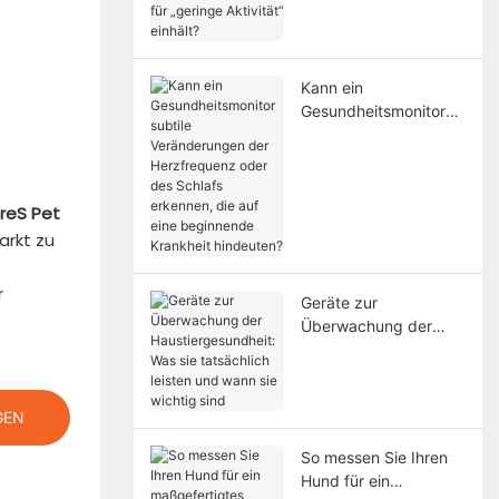
verordneten Grenzen
für „geringe Aktivität“
einhält?
Kann ein
Gesundheitsmonitor
subtile Veränderungen
der Herzfrequenz
oder des Schlafs
erkennen, die auf eine
reS Pet
beginnende Krankheit
arkt zu
hindeuten?
r
Geräte zur
Überwachung der
Haustiergesundheit:
Was sie tatsächlich
leisten und wann sie
GEN
wichtig sind
So messen Sie Ihren
Hund für ein