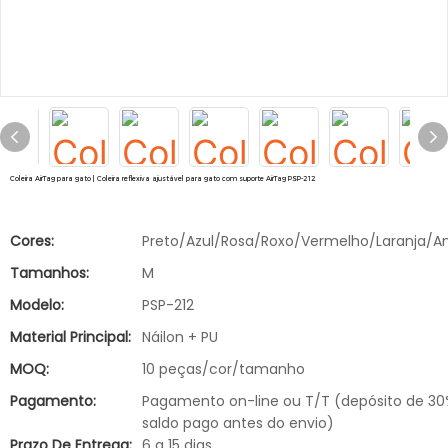
Coleira AirTag para gato | Coleira reflexiva ajustável para gato com suporte AirTag PSP-212
Cores:
Preto/Azul/Rosa/Roxo/Vermelho/Laranja/A
Tamanhos:
M
Modelo:
PSP-212
Material Principal:
Náilon + PU
MOQ:
10 peças/cor/tamanho
Pagamento:
Pagamento on-line ou T/T (depósito de 30
saldo pago antes do envio)
Prazo De Entrega:
6 a 15 dias