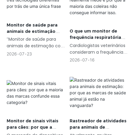
Monitor de saúde para
O que um monitor de
animais de estimação
frequência respiratória
com IA: três tecnologias
"Monitor de saúde para
canina realmente mede e
diferentes por trás de
Cardiologistas veterinários
animais de estimação com
por que a maioria das
uma única frase
consideram a frequência
IA" tornou-se um termo
2026
07
23
coleiras não consegue
respiratória em repouso
abrangente que engloba
2026
07
16
informar isso.
um dos indicadores
coleiras inteligentes que
precoces mais específicos
rastreiam sinais vitais,
do desenvolvimento de
aplicativos para celular que
insuficiência cardíaca em
analisam resíduos e
cães.
alterações na pele, e
rastreadores de atividade
GPS que registram os
movimentos diários.
Rastreador de atividades
Monitor de sinais vitais
para animais de
para cães: por que a
estimação: por que as
maioria das marcas