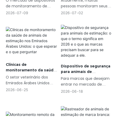
Atualmente, muitas
O mercado de dispositivos
marcas de saúde animal
confunde essa categoria?
pessoas monitoram seus
de monitoramento de
já estão na vanguarda?
passos, sono e frequência
saúde está em seus
2026
07
02
2026
07
09
cardíaca. Com os animais
estágios iniciais, mas
de estimação se tornando
crescendo rapidamente. As
parte da família, os clientes
marcas que souberem
buscam os mesmos
aproveitar essa
produtos para seus
oportunidade deverão
companheiros peludos.
obter grande sucesso nos
próximos anos.
Clínicas de
Dispositivo de segurança
monitoramento da saúde
para animais de
de animais de estimação
O setor veterinário dos
estimação: o que o termo
Para marcas que desejam
nos Emirados Árabes
Emirados Árabes Unidos
significa em 2026 e o ​​que
entrar no mercado de
Unidos: o que esperar e o
as marcas precisam
está passando por uma
2026
06
25
produtos para saúde
2026
06
18
que perguntar
buscar para se adequar a
grande expansão. A Grand
animal, entender o que o
ele.
View Research estima que
mercado espera desses
o mercado de hospitais
dispositivos é o aspecto
veterinários no Oriente
mais importante. Essa
Médio atingirá US$ 750