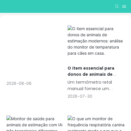
O item essencial para
donos de animais de
estimação modernos:
Um termômetro retal
2026
08
06
análise do monitor de
manual fornece um
temperatura para cães
número. Um dispositivo
2026
07
30
em casa.
vestível que monitora a
fisiologia continuamente
fornece um padrão.