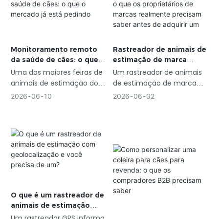
decisão de produto pode
milhões em 2024, com
ter consequências diretas
uma projeção de US$ 1,4
em sua margem de lucro e
bilhão até 2033,
sucesso.
considerando uma taxa de
Monitoramento remoto
Rastreador de animais de
crescimento anual
da saúde de cães: o que o
estimação de marca
composta de 7,3%.
mercado já está pedindo
branca: o que os
Uma das maiores feiras de
Um rastreador de animais
proprietários de marcas
animais de estimação do
de estimação de marca
realmente precisam saber
mundo dedicou
branca é um dispositivo de
2026
06
10
2026
06
02
antes de adquirir um
recentemente um andar
rastreamento GPS
inteiro a produtos para a
finalizado, fabricado por
área da saúde, sinalizando
terceiros, vendido a você
que a tecnologia está
sem marca e revendido
crescendo mais rápido do
sob sua própria marca.
que o esperado.
O que é um rastreador de
animais de estimação
com geolocalização e
Um rastreador GPS informa