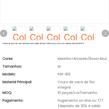
Coleira de gato de couro premium para Apple AirTag | Coleira para Gato com Suporte Airtag PSP-812
Cores:
Marinho+Amarelo/Rosa+Azul
Tamanhos:
M
Modelo:
PSP-812
Material Principal:
Couro de vaca de flor
integral
MOQ:
10 peças/cor/tamanho
Pagamento:
Pagamento on-line ou T/T
(depósito de 30% e saldo