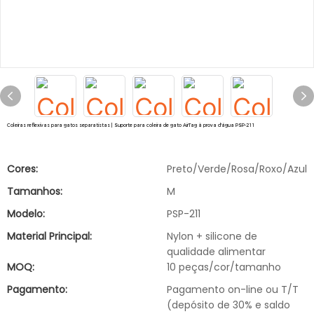
Coleiras reflexivas para gatos separatistas | Suporte para coleira de gato AirTag à prova d'água PSP-211
Cores:
Preto/Verde/Rosa/Roxo/Azul
Tamanhos:
M
Modelo:
PSP-211
Material Principal:
Nylon + silicone de
qualidade alimentar
MOQ:
10 peças/cor/tamanho
Pagamento:
Pagamento on-line ou T/T
(depósito de 30% e saldo