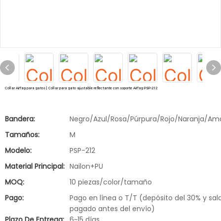
Collar AirTag para gatos | Collar para gato ajustable reflectante con soporte AirTag PSP-212
Bandera:
Negro/Azul/Rosa/Púrpura/Rojo/Naranja/Amar
Tamaños:
M
Modelo:
PSP-212
Material Principal:
Nailon+PU
MOQ:
10 piezas/color/tamaño
Pago:
Pago en línea o T/T (depósito del 30% y sal
pagado antes del envío)
Plazo De Entrega:
6~15 días