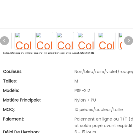
Collier AirTag pour chat | Collier pour chat réglable réfléchissant avec support AirTag PSP-212
Couleurs:
Noir/bleu/rose/violet/rouge
Tailles:
M
Modèle:
PSP-212
Matière Principale:
Nylon + PU
MOQ:
10 pièces/couleur/taille
Paiement:
Paiement en ligne ou T/T (
et solde payé avant expédit
Délai De Livraison:
6 ~ 15 jours