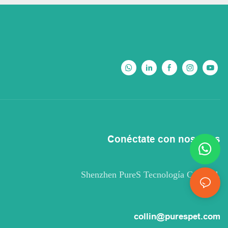
Conéctate con nosotros
Shenzhen PureS Tecnología Co., Ltd.
collin@purespet.com