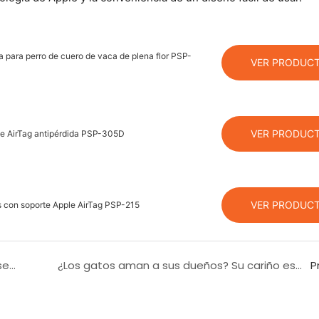
ea para perro de cuero de vaca de plena flor PSP-
VER PRODUC
VER PRODUC
rte AirTag antipérdida PSP-305D
VER PRODUC
os con soporte Apple AirTag PSP-215
La popularidad del collar de mascotas Airtag se puede atribuir a una variedad de razones
¿Los gatos aman a sus dueños? Su cariño está en los gestos más pequeños
P