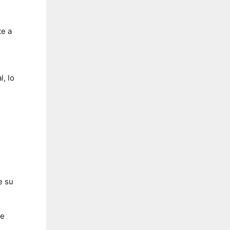
te a
, lo
e su
le