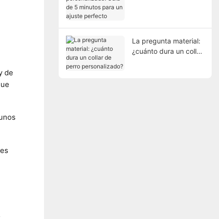
personalizado: Guía
de 5 minutos para un
ajuste perfecto
La pregunta material:
¿cuánto dura un collar
de perro
personalizado?
y de
que
gunos
des
o