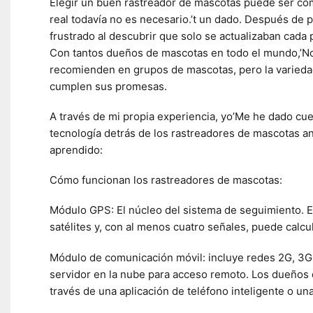
Elegir un buen rastreador de mascotas puede ser co
real todavía no es necesario.’t un dado. Después de p
frustrado al descubrir que solo se actualizaban cada 
Con tantos dueños de mascotas en todo el mundo,’N
recomienden en grupos de mascotas, pero la varieda
cumplen sus promesas.
A través de mi propia experiencia, yo’Me he dado cue
tecnología detrás de los rastreadores de mascotas a
aprendido:
Cómo funcionan los rastreadores de mascotas:
Módulo GPS: El núcleo del sistema de seguimiento. El
satélites y, con al menos cuatro señales, puede calcula
Módulo de comunicación móvil: incluye redes 2G, 3G, 
servidor en la nube para acceso remoto. Los dueños 
través de una aplicación de teléfono inteligente o una