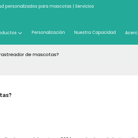
ud personalizados para mascotas | Servicios
Personalización
Nuestra Capacidad
oductos
Acerc
 rastreador de mascotas?
tas?