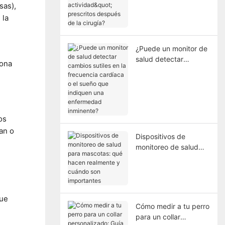
sas),
prescritos después de
la cirugía?
 la
¿Puede un monitor de
salud detectar
zona
cambios sutiles en la
frecuencia cardíaca o
el sueño que indiquen
una enfermedad
inminente?
os
an o
Dispositivos de
monitoreo de salud
para mascotas: qué
hacen realmente y
cuándo son
importantes
que
Cómo medir a tu perro
para un collar