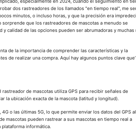
mplicado, especialmente en 2024, cuando el seguimiento en ti
robar dos rastreadores de los llamados "en tiempo real", me se
pocos minutos, o incluso horas, y que la precisión era impredeci
o sorprende que los rastreadores de mascotas a menudo se
d y calidad de las opciones pueden ser abrumadoras y muchas
nta de la importancia de comprender las características y la
ntes de realizar una compra. Aquí hay algunos puntos clave que
 rastreador de mascotas utiliza GPS para recibir señales de
r la ubicación exacta de la mascota (latitud y longitud).
4G o las últimas 5G, lo que permite enviar los datos del GPS al
de mascotas pueden rastrear a sus mascotas en tiempo real a
 plataforma informática.