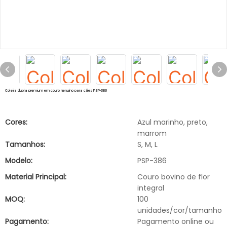
Coleira dupla premium em couro genuíno para cães PSP-386
Cores:
Azul marinho, preto,
marrom
Tamanhos:
S, M, L
Modelo:
PSP-386
Material Principal:
Couro bovino de flor
integral
MOQ:
100
unidades/cor/tamanho
Pagamento:
Pagamento online ou