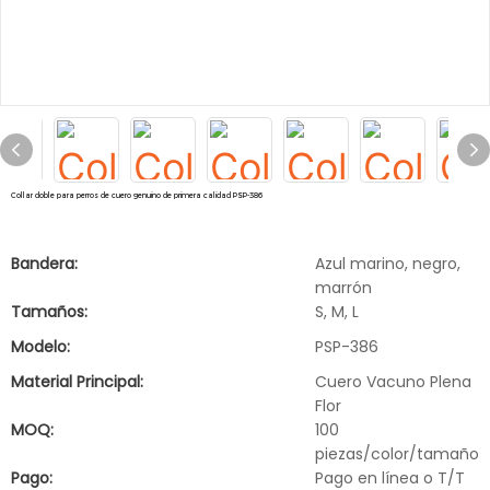
Collar doble para perros de cuero genuino de primera calidad PSP-386
Bandera:
Azul marino, negro,
marrón
Tamaños:
S, M, L
Modelo:
PSP-386
Material Principal:
Cuero Vacuno Plena
Flor
MOQ:
100
piezas/color/tamaño
Pago:
Pago en línea o T/T