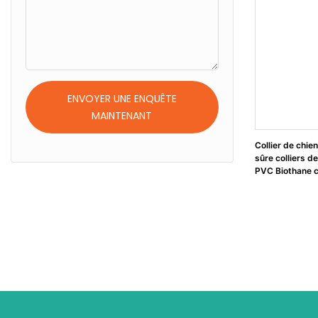
ENVOYER UNE ENQUÊTE
MAINTENANT
Collier de chi
sûre colliers d
PVC Biothane c
PSP-201