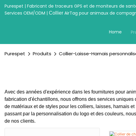
Purespet | Fabricant de traceurs GPS et de moniteurs de san
Services OEM/ODM |
AirTag pour animaux de compagn
Collier
Home
Pr
Purespet
Produits
Collier-Laisse-Harnais personnalis
Avec des années d'expérience dans les fournitures pour ani
fabrication d'échantillons, nous offrons des services uniqu
de matériaux et de styles pour les colliers, laisses, harnais 
passant par la personnalisation du logo et des couleurs, nou
de nos clients.