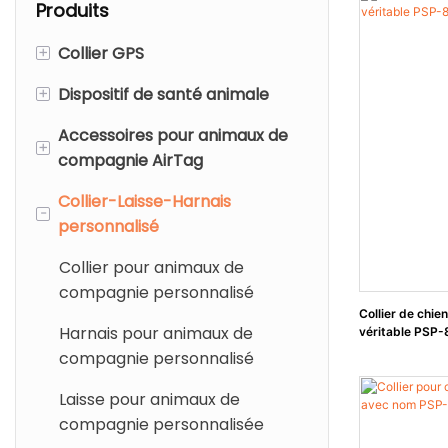
Produits
+
Collier GPS
+
Dispositif de santé animale
Collier GPS pour chien
Accessoires pour animaux de
Traqueur GPS
Moniteur de santé intelligent
+
compagnie AirTag
pour animaux de compagnie
Collier-Laisse-Harnais
Collier pour chien AirTag
-
personnalisé
Collier pour chat AirTag
Collier pour animaux de
Harnais pour animaux AirTag
compagnie personnalisé
Collier de chie
Support pour chien AirTag
Harnais pour animaux de
véritable PSP-
compagnie personnalisé
AirTag pour animaux de
compagnie
Laisse pour animaux de
compagnie personnalisée