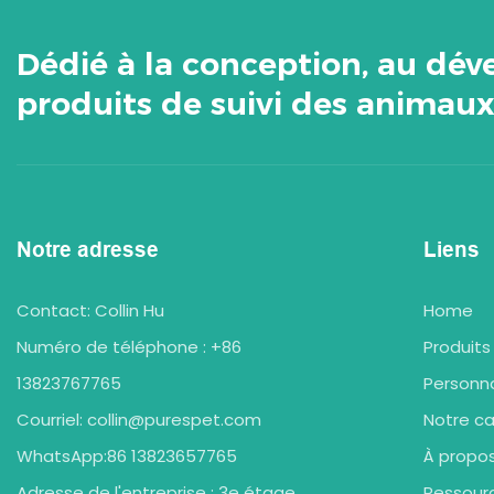
Dédié à la conception, au dé
produits de suivi des animau
Notre adresse
Liens
Contact: Collin Hu
Home
Numéro de téléphone : +86
Produits
13823767765
Personna
Courriel:
collin@purespet.com
Notre c
WhatsApp:86 13823657765
À propo
Adresse de l'entreprise : 3e étage,
Ressour