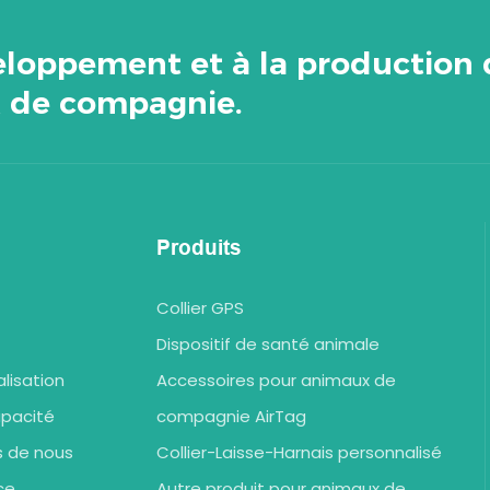
veloppement et à la production
x de compagnie.
Produits
Collier GPS
Dispositif de santé animale
lisation
Accessoires pour animaux de
apacité
compagnie AirTag
s de nous
Collier-Laisse-Harnais personnalisé
ce
Autre produit pour animaux de