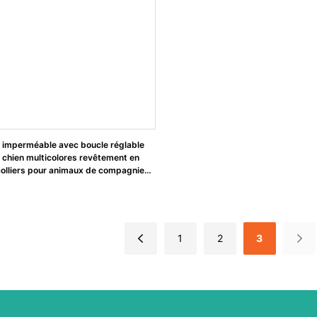
en imperméable avec boucle réglable
e chien multicolores revêtement en
olliers pour animaux de compagnie
1
2
3