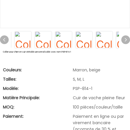
Collier pour chien en cuir véritable personnalisable avec nom PSP-814-1
Couleurs:
Marron, beige
Tailles:
S, M, L
Modèle:
PSP-814-1
Matière Principale:
Cuir de vache pleine fleur
MOQ:
100 pièces/couleur/taille
Paiement:
Paiement en ligne ou par
virement bancaire
(acompte de 30 % et