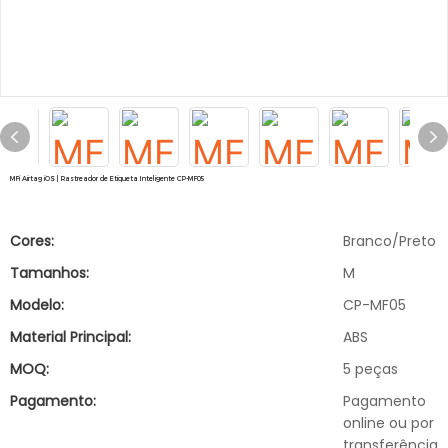
MFi Airtag iOS | Rastreador de Etiqueta Inteligente CP-MF05
Cores:
Branco/Preto
Tamanhos:
M
Modelo:
CP-MF05
Material Principal:
ABS
MOQ:
5 peças
Pagamento:
Pagamento
online ou por
transferência