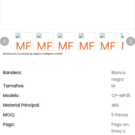
MFi Airtag iOS | Rastreador de etiquetas inteligente CP-MF05
Bandera:
Blanco
negro
Tamaños:
M
Modelo:
CP-MF05
Material Principal:
ABS
MOQ:
5 Piezas
Pago:
Pago en
línea o