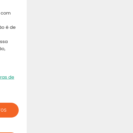
r com
Não é de
ossa
ão,
iras de
TOS