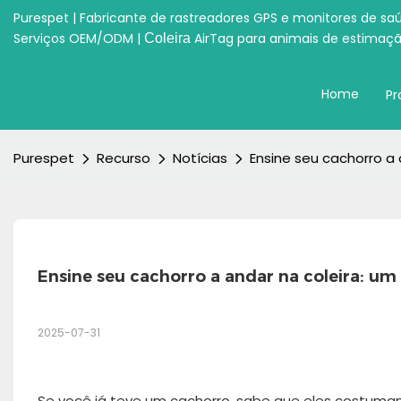
Purespet | Fabricante de rastreadores GPS e monitores de sa
Serviços OEM/ODM |
AirTag para animais de estimaç
Coleira
Home
Pr
Purespet
Recurso
Notícias
Ensine seu cachorro a 
Ensine seu cachorro a andar na coleira: um
2025-07-31
Se você já teve um cachorro, sabe que eles costumam 