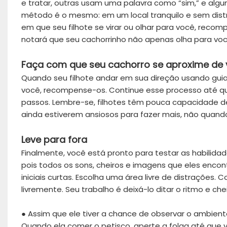
e tratar, outras usam uma palavra como “sim,” e algu
método é o mesmo: em um local tranquilo e sem distr
em que seu filhote se virar ou olhar para você, rec
notará que seu cachorrinho não apenas olha para vo
Faça com que seu cachorro se aproxime de
Quando seu filhote andar em sua direção usando guia
você, recompense-os. Continue esse processo até que 
passos. Lembre-se, filhotes têm pouca capacidade d
ainda estiverem ansiosos para fazer mais, não quan
Leve para fora
Finalmente, você está pronto para testar as habilidad
pois todos os sons, cheiros e imagens que eles enc
iniciais curtas. Escolha uma área livre de distrações.
livremente. Seu trabalho é deixá-lo ditar o ritmo e che
● Assim que ele tiver a chance de observar o ambien
Quando ela comer o petisco, aperte a folga até que v