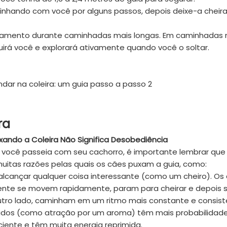
hando com você por alguns passos, depois deixe-a cheira
einamento durante caminhadas mais longas. Em caminhadas 
irá você e explorará ativamente quando você o soltar.
ra
xando a Coleira Não Significa Desobediência
 você passeia com seu cachorro, é importante lembrar que 
uitas razões pelas quais os cães puxam a guia, como:
 alcançar qualquer coisa interessante (como um cheiro). Os
ente se movem rapidamente, param para cheirar e depois 
ro lado, caminham em um ritmo mais constante e consist
ados (como atração por um aroma) têm mais probabilidad
ciente e têm muita energia reprimida.