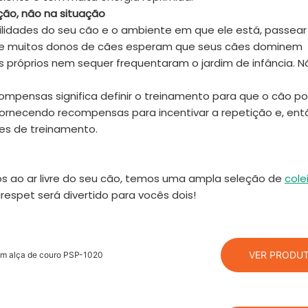
ção, não na situação
bilidades do seu cão e o ambiente em que ele está, passea
que muitos donos de cães esperam que seus cães dominem
les próprios nem sequer frequentaram o jardim de infância. 
pensas significa definir o treinamento para que o cão p
rnecendo recompensas para incentivar a repetição e, ent
es de treinamento.
os ao ar livre do seu cão, temos uma ampla seleção de
cole
espet será divertido para vocês dois!
VER PRODU
com alça de couro PSP-1020