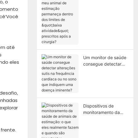
o, o
animal de estimação
 momento
permaneça dentro
ocê’Você
dos limites de "baixa
atividade" prescritos
após a cirurgia?
rem até
s
Um monitor de saúde
ndo eles
consegue detectar
alterações sutis na
frequência cardíaca
ou no sono que
indiquem uma doença
desafio,
iminente?
minhadas
Dispositivos de
explorar
monitoramento da
saúde de animais de
estimação: o que eles
frente.
realmente fazem e