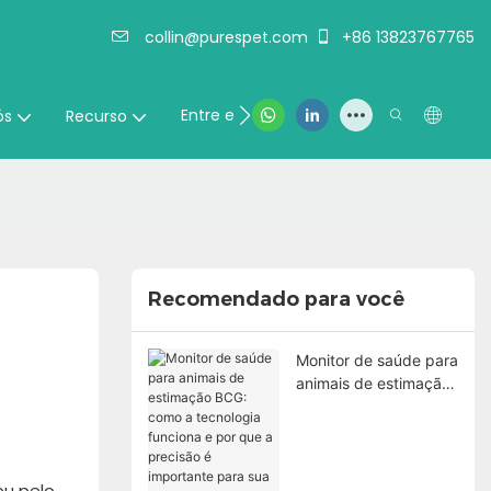
collin@purespet.com
+86 13823767765
Entre em contato conosco
ós
Recurso
Recomendado para você
Monitor de saúde para
animais de estimação
BCG: como a
tecnologia funciona e
por que a precisão é
importante para sua
ou pelo