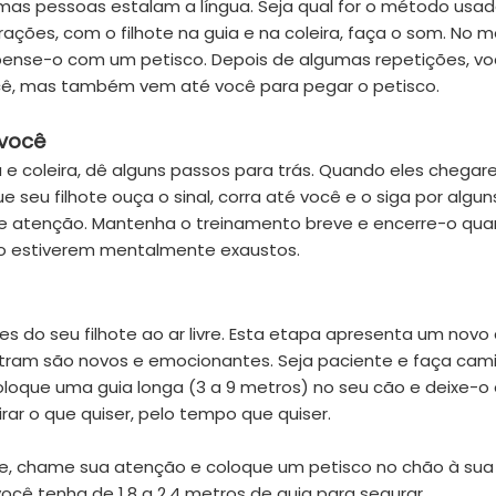
mas pessoas estalam a língua. Seja qual for o método usad
ações, com o filhote na guia e na coleira, faça o som. No
ompense-o com um petisco. Depois de algumas repetições, v
cê, mas também vem até você para pegar o petisco.
 você
 e coleira, dê alguns passos para trás. Quando eles chega
seu filhote ouça o sinal, corra até você e o siga por algun
e atenção. Mantenha o treinamento breve e encerre-o qua
do estiverem mentalmente exaustos.
es do seu filhote ao ar livre. Esta etapa apresenta um novo 
ontram são novos e emocionantes. Seja paciente e faça ca
 Coloque uma guia longa (3 a 9 metros) no seu cão e deixe-o 
irar o que quiser, pelo tempo que quiser.
te, chame sua atenção e coloque um petisco no chão à sua 
ocê tenha de 1,8 a 2,4 metros de guia para segurar.