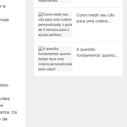
quando são
r e
importantes.
Como medir seu cão
mais
para uma coleira
personalizada: o guia
de 5 minutos para o
ajuste perfeito.
A questão
fundamental: quanto
tempo dura uma
coleira personalizada
para cães?
isso
 cães
se
ente. Os
e de