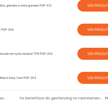
VER PRODU
édios, grandes e extra grandes PSP-312
VER PRODU
cô PSP-304
VER PRODU
nalizado em nylon durável TPR PSP-204
VER PRODU
bo Macio Easy Care PSP-203
Como iniciar o chicote de cães, colar & Business de coleira?: Um guia para o sucesso do B2B
Os benefícios do geofencing no rastreamento de animais de estimação: mantendo seu animal de estimação seguro dentro dos limites
P