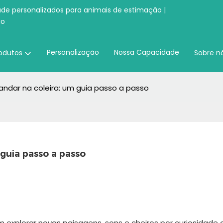
úde personalizados para animais de estimação |
ão
Personalização
Nossa Capacidade
odutos
Sobre n
andar na coleira: um guia passo a passo
 guia passo a passo
explorar novas paisagens, sons e cheiros por curiosidade 