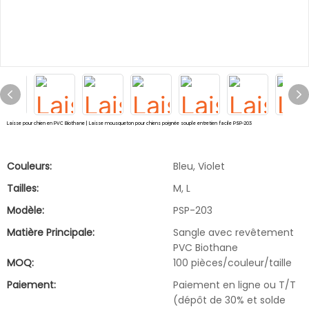
Laisse pour chien en PVC Biothane | Laisse mousqueton pour chiens poignée souple entretien facile PSP-203
Couleurs:
Bleu, Violet
Tailles:
M, L
Modèle:
PSP-203
Matière Principale:
Sangle avec revêtement
PVC Biothane
MOQ:
100 pièces/couleur/taille
Paiement:
Paiement en ligne ou T/T
(dépôt de 30% et solde