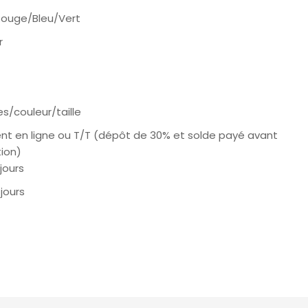
Rouge/Bleu/Vert
r
es/couleur/taille
nt en ligne ou T/T (dépôt de 30% et solde payé avant
ion)
 jours
 jours