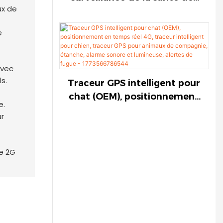
animaux de compagnie,
développement de
moniteurs de santé en
temps réel, appareils
intelligents pour animaux de
vec
compagnie, moniteurs
s.
Traceur GPS intelligent pour
d'activité et de forme
chat (OEM), positionnement
e.
physique, PHH-23, PuresPet
en temps réel 4G, traceur
ur
intelligent pour chien,
traceur GPS pour animaux
de compagnie, étanche,
le 2G
alarme sonore et lumineuse,
alertes de fugue -
1773566786544