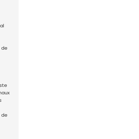
al
iste
maux
s