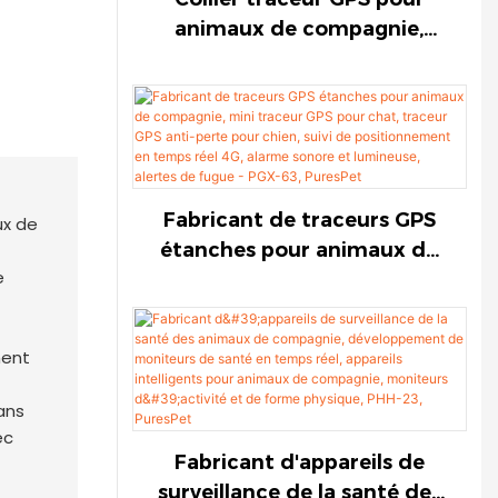
animaux de compagnie,
étanche, pour chats et
chiens. Traceur GPS anti-
perte pour chiens,
positionnement 4G en
temps réel, alarme sonore et
lumineuse, alerte de fugue -
Fabricant de traceurs GPS
PGX-63-1774787931165877
étanches pour animaux de
compagnie, mini traceur
GPS pour chat, traceur GPS
anti-perte pour chien, suivi
ment
de positionnement en
temps réel 4G, alarme
ans
sonore et lumineuse, alertes
ec
de fugue - PGX-63, PuresPet
Fabricant d'appareils de
surveillance de la santé des