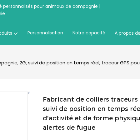
té personnalisés pour animaux de compagnie |
ie
Personnalisation
Notre capacité
oduits
À propos d
agnie, 2G, suivi de position en temps réel, traceur GPS pour
Fabricant de colliers traceu
suivi de position en temps ré
d'activité et de forme physiq
alertes de fugue