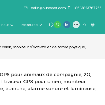
collin@purespet.com
+86 13823767765
Nous contacter
e nous
Ressource
 chien, moniteur d'activité et de forme physique,
rs GPS pour animaux de compagnie, 2G,
el, traceur GPS pour chien, moniteur
ue, étanche, alarme sonore et lumineuse,