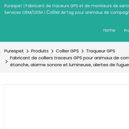
Purespet | Fabricant de traceurs GPS et de moniteurs de san
Services OEM/ODM |
AirTag pour animaux de compagn
Collier
Home
Pr
Purespet
Produits
Collier GPS
Traqueur GPS
Fabricant de colliers traceurs GPS pour animaux de comp
étanche, alarme sonore et lumineuse, alertes de fugue