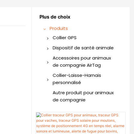
Plus de choix
Produits
Collier GPS
Collier GPS pour chien
Dispositif de santé animale
Traqueur GPS
Moniteur de santé
Accessoires pour animaux
intelligent pour animaux
de compagnie AirTag
de compagnie
Collier pour chien AirTag
Collier-Laisse-Harnais
personnalisé
Collier pour chat AirTag
Collier pour animaux de
Autre produit pour animaux
Harnais pour animaux
compagnie personnalisé
de compagnie
AirTag
Harnais pour animaux de
Support pour chien
compagnie personnalisé
AirTag
Laisse pour animaux de
AirTag pour animaux de
compagnie