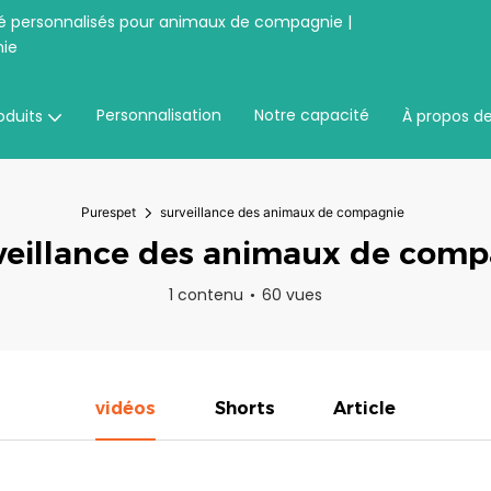
té personnalisés pour animaux de compagnie |
ie
Personnalisation
Notre capacité
oduits
À propos d
Purespet
surveillance des animaux de compagnie
veillance des animaux de comp
1 contenu
60 vues
vidéos
Shorts
Article