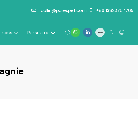
collin@purespet.com
+86 13823767765
Nous contacter
e nous
Ressource
agnie