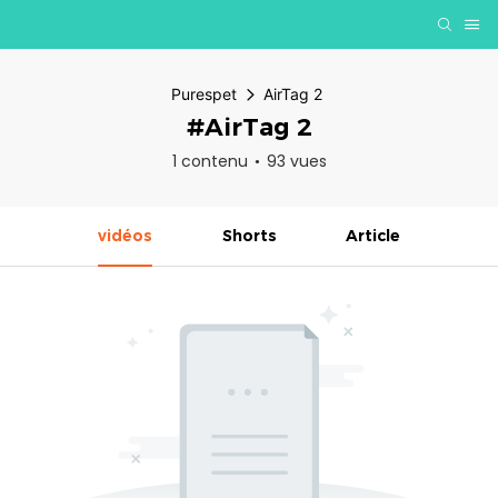
Purespet
AirTag 2
#AirTag 2
1 contenu
93 vues
vidéos
Shorts
Article