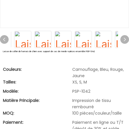
Laisse de collier de harnais de chien avec support de sac de merde 4 pièces ensemble PSP-1042
Couleurs:
Camouflage, Bleu, Rouge,
Jaune
Tailles:
XS, S, M
Modèle:
PSP-1042
Matière Principale:
Impression de tissu
rembourré
MOQ:
100 pièces/couleur/taille
Paiement:
Paiement en ligne ou T/T
(dépôt de 30% et solde