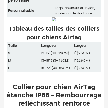
personnalisé
Logo, couleurs du nylon,
Personnalisable
matériau de doublure
Tableau des tailles des colliers
pour chiens Airtag
Taille
Longueur
Largeur
S
12-15''(30-39CM)
1''(2.5CM)
M
13-18''(33-45CM)
1''(2.5CM)
L
15-22''(39-55CM)
1''(2.5CM)
Collier pour chien AirTag
étanche IP68 – Rembourrage
réfléchissant renforcé