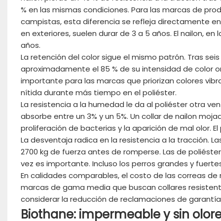
% en las mismas condiciones. Para las marcas de produc
campistas, esta diferencia se refleja directamente en l
en exteriores, suelen durar de 3 a 5 años. El nailon, e
años.
La retención del color sigue el mismo patrón. Tras seis
aproximadamente el 85 % de su intensidad de color ori
importante para las marcas que priorizan colores vibr
nítida durante más tiempo en el poliéster.
La resistencia a la humedad le da al poliéster otra ven
absorbe entre un 3% y un 5%. Un collar de nailon mo
proliferación de bacterias y la aparición de mal olor. E
La desventaja radica en la resistencia a la tracción. 
2700 kg de fuerza antes de romperse. Las de poliéster
vez es importante. Incluso los perros grandes y fuer
En calidades comparables, el costo de las correas de n
marcas de gama media que buscan collares resistentes a
considerar la reducción de reclamaciones de garantía
Biothane: impermeable y sin olore