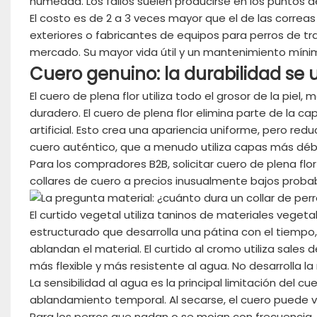
humedad. Los fallos suelen producirse en los puntos de 
El costo es de 2 a 3 veces mayor que el de las correa
exteriores o fabricantes de equipos para perros de tra
mercado. Su mayor vida útil y un mantenimiento míni
Cuero genuino: la durabilidad se u
El cuero de plena flor utiliza todo el grosor de la piel
duradero. El cuero de plena flor elimina parte de la cap
artificial. Esto crea una apariencia uniforme, pero redu
cuero auténtico, que a menudo utiliza capas más débi
Para los compradores B2B, solicitar cuero de plena fl
collares de cuero a precios inusualmente bajos probab
El curtido vegetal utiliza taninos de materiales veget
estructurado que desarrolla una pátina con el tiempo,
ablandan el material. El curtido al cromo utiliza sale
más flexible y más resistente al agua. No desarrolla l
La sensibilidad al agua es la principal limitación del 
ablandamiento temporal. Al secarse, el cuero puede v
Para los perros que nadan o se mojan con frecuencia,