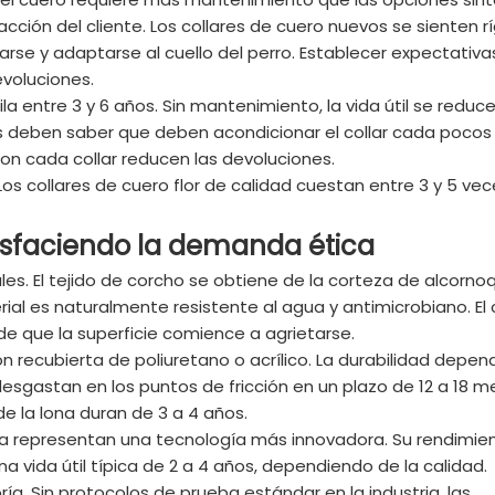
ción del cliente. Los collares de cuero nuevos se sienten ríg
rse y adaptarse al cuello del perro. Establecer expectativa
voluciones.
la entre 3 y 6 años. Sin mantenimiento, la vida útil se reduce
tes deben saber que deben acondicionar el collar cada poco
on cada collar reducen las devoluciones.
Los collares de cuero flor de calidad cuestan entre 3 y 5 ve
tisfaciendo la demanda ética
es. El tejido de corcho se obtiene de la corteza de alcorno
ial es naturalmente resistente al agua y antimicrobiano. El
e que la superficie comience a agrietarse.
ón recubierta de poliuretano o acrílico. La durabilidad depen
desgastan en los puntos de fricción en un plazo de 12 a 18 m
 la lona duran de 3 a 4 años.
oja representan una tecnología más innovadora. Su rendimie
a vida útil típica de 2 a 4 años, dependiendo de la calidad.
ía. Sin protocolos de prueba estándar en la industria, las