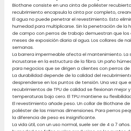
Biothane consiste en una cinta de poliéster recubierta 
recubrimiento encapsula la cinta por completo, crea
El agua no puede penetrar el revestimiento. Esto elimin
humedad para multiplicarse. Sin la penetración de la
de campo con perros de trabajo demuestran que los c
meses de exposición diaria al agua. Los collares de nai
semanas.
La barrera impermeable afecta el mantenimiento. La su
incrustarse en la estructura de la fibra. Un paño húm
para negocios que se dirigen a clientes con perros de
La durabilidad depende de la calidad del recubrimien
desprenderse en los puntos de tensión. Una vez que el
recubrimientos de TPU de calidad se flexionan mejor y
temperaturas bajo cero. El TPU mantiene su flexibili
El revestimiento añade peso. Un collar de Biothane 
poliéster de las mismas dimensiones. Para perros pe
la diferencia de peso es insignificante.
La vida útil, con un uso normal, suele ser de 4 a 7 año