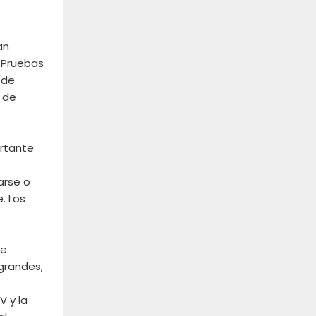
an
 Pruebas
 de
n de
ortante
arse o
. Los
de
grandes,
V y la