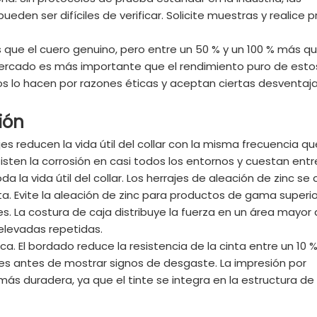
eden ser difíciles de verificar. Solicite muestras y realice 
 que el cuero genuino, pero entre un 50 % y un 100 % más qu
 mercado es más importante que el rendimiento puro de esto
s lo hacen por razones éticas y aceptan ciertas desventaja
ión
ajes reducen la vida útil del collar con la misma frecuencia qu
esisten la corrosión en casi todos los entornos y cuestan entr
 la vida útil del collar. Los herrajes de aleación de zinc se
. Evite la aleación de zinc para productos de gama superio
s. La costura de caja distribuye la fuerza en un área mayor 
elevadas repetidas.
ca. El bordado reduce la resistencia de la cinta entre un 10 %
ses antes de mostrar signos de desgaste. La impresión por
ás duradera, ya que el tinte se integra en la estructura de l