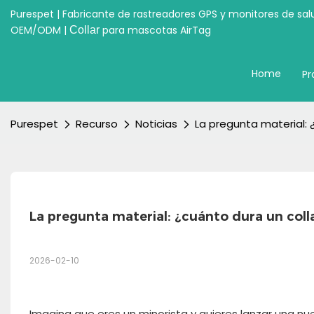
Purespet | Fabricante de rastreadores GPS y monitores de sal
OEM/ODM |
para mascotas AirTag
Collar
Home
Pr
Purespet
Recurso
Noticias
La pregunta material: 
La pregunta material: ¿cuánto dura un coll
2026-02-10
Imagina que eres un minorista y quieres lanzar una nu