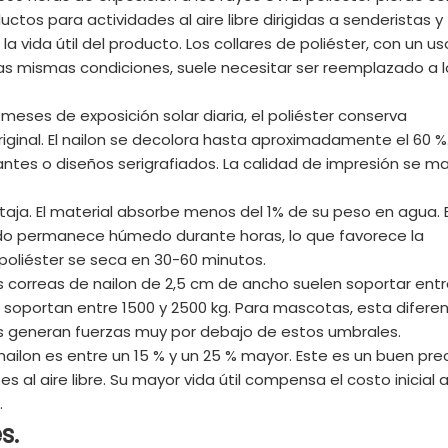
tos para actividades al aire libre dirigidas a senderistas y
a vida útil del producto. Los collares de poliéster, con un us
n las mismas condiciones, suele necesitar ser reemplazado a 
 meses de exposición solar diaria, el poliéster conserva
ginal. El nailon se decolora hasta aproximadamente el 60 %.
antes o diseños serigrafiados. La calidad de impresión se m
taja. El material absorbe menos del 1% de su peso en agua. E
jado permanece húmedo durante horas, lo que favorece la
l poliéster se seca en 30-60 minutos.
Las correas de nailon de 2,5 cm de ancho suelen soportar entr
 soportan entre 1500 y 2500 kg. Para mascotas, esta diferen
tes generan fuerzas muy por debajo de estos umbrales.
ailon es entre un 15 % y un 25 % mayor. Este es un buen pre
l aire libre. Su mayor vida útil compensa el costo inicial a
.
s.