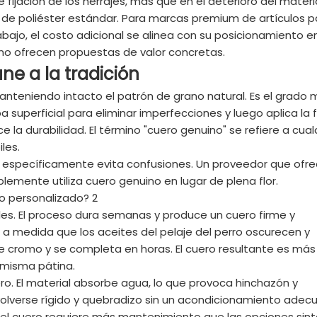
fijación de los herrajes, más que en el deterioro del materia
s de poliéster estándar. Para marcas premium de artículos p
bajo, el costo adicional se alinea con su posicionamiento en
mo ofrecen propuestas de valor concretas.
ne a la tradición
, manteniendo intacto el patrón de grano natural. Es el grado
a superficial para eliminar imperfecciones y luego aplica la f
ce la durabilidad. El término "cuero genuino" se refiere a cual
les.
or específicamente evita confusiones. Un proveedor que ofr
lemente utiliza cuero genuino en lugar de plena flor.
ales. El proceso dura semanas y produce un cuero firme y
 a medida que los aceites del pelaje del perro oscurecen y
s de cromo y se completa en horas. El cuero resultante es más
a misma pátina.
cuero. El material absorbe agua, lo que provoca hinchazón y
olverse rígido y quebradizo sin un acondicionamiento adec
 el cuero requiere más mantenimiento que las opciones sint