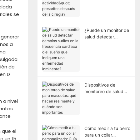
prescritos después de
alada
la cirugía?
iales se
¿Puede un monitor de
 generar
salud detectar
cambios sutiles en la
enos a
frecuencia cardíaca o
na.
el sueño que indiquen
 pulgada
una enfermedad
ción de
inminente?
 en D
Dispositivos de
monitoreo de salud
para mascotas: qué
n a nivel
hacen realmente y
 antes
cuándo son
rante
importantes
Cómo medir a tu perro
 que el
para un collar
lo un 15