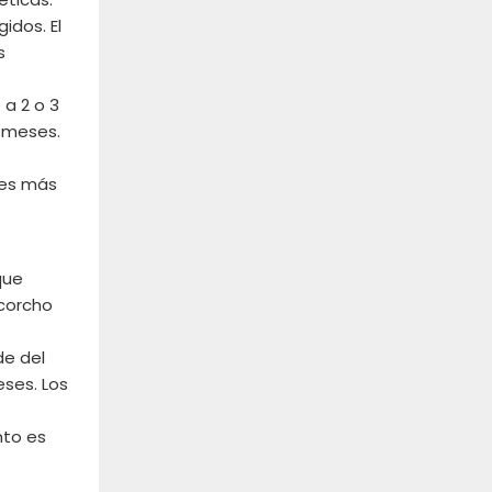
idos. El
s
 a 2 o 3
s meses.
ces más
que
 corcho
de del
eses. Los
nto es