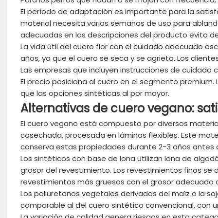
El período de adaptación es importante para la satisfac
material necesita varias semanas de uso para ablanda
adecuadas en las descripciones del producto evita de
La vida útil del cuero flor con el cuidado adecuado osci
años, ya que el cuero se seca y se agrieta. Los clien
Las empresas que incluyen instrucciones de cuidado c
El precio posiciona al cuero en el segmento premium. 
que las opciones sintéticas al por mayor.
Alternativas de cuero vegano: sa
El cuero vegano está compuesto por diversos material
cosechada, procesada en láminas flexibles. Este mater
conserva estas propiedades durante 2-3 años antes d
Los sintéticos con base de lona utilizan lona de algod
grosor del revestimiento. Los revestimientos finos se 
revestimientos más gruesos con el grosor adecuado de
Los poliuretanos vegetales derivados del maíz o la s
comparable al del cuero sintético convencional, con un
La variación de calidad genera riesgos en esta categor