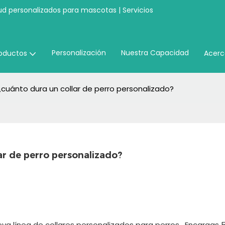
ud personalizados para mascotas | Servicios
Personalización
Nuestra Capacidad
oductos
Acerc
¿cuánto dura un collar de perro personalizado?
ar de perro personalizado?
eva línea de
collares personalizados para perros
. Encargas 