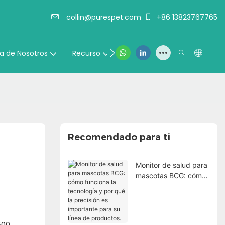
collin@purespet.com
+86 13823767765
Contáctenos
a de Nosotros
Recurso
Recomendado para ti
Monitor de salud para
mascotas BCG: cómo
funciona la tecnología
y por qué la precisión
es importante para su
línea de productos.
500