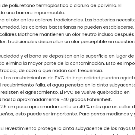
de poliuretano termoplástico o cloruro de polivinilo. El
ndo una barrera impermeable.
a el olor en los collares tradicionales. Las bacterias necesit
 humedad, las colonias bacterianas no pueden establecerse.
ollares Biothane mantienen un olor neutro incluso después
lon tradicionales desarrollan un olor perceptible en cuestió
ciedad y el barro se depositan en la superficie en lugar de
edo elimina la mayor parte de la contaminación. Esto es imp
 trabajo, de caza o que nadan con frecuencia.
to. Los recubrimientos de PVC de baja calidad pueden agriet
 recubrimiento falla, el agua penetra en la cinta subyacente
 resisten el agrietamiento. El PVC se vuelve quebradizo en
dad hasta aproximadamente -40 grados Fahrenheit.
de 2,5 cm pesa aproximadamente un 40 % más que un collar 
queños, esto puede ser importante. Para perros medianos y 
s. El revestimiento protege la cinta subyacente de los rayos U