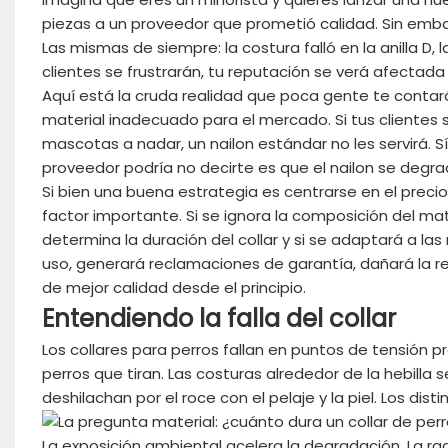
piezas a un proveedor que prometió calidad. Sin embar
Las mismas de siempre: la costura falló en la anilla D, 
clientes se frustrarán, tu reputación se verá afectad
Aquí está la cruda realidad que poca gente te contará.
material inadecuado para el mercado. Si tus clientes
mascotas a nadar, un nailon estándar no les servirá. Sí
proveedor podría no decirte es que el nailon se degra
Si bien una buena estrategia es centrarse en el precio
factor importante. Si se ignora la composición del mat
determina la duración del collar y si se adaptará a las
uso, generará reclamaciones de garantía, dañará la r
de mejor calidad desde el principio.
Entendiendo la falla del collar
Los collares para perros fallan en puntos de tensión p
perros que tiran. Las costuras alrededor de la hebilla 
deshilachan por el roce con el pelaje y la piel. Los dis
La exposición ambiental acelera la degradación. La rad