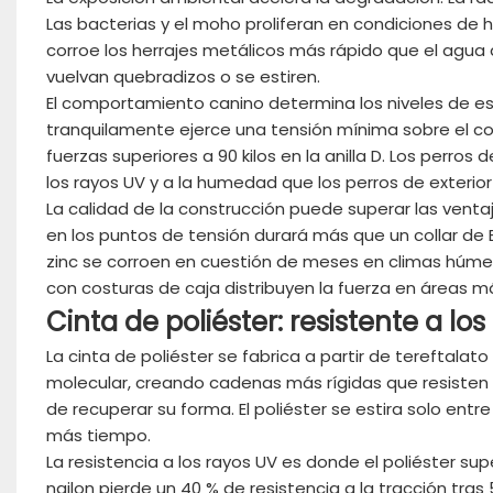
Las bacterias y el moho proliferan en condiciones de
corroe los herrajes metálicos más rápido que el agu
vuelvan quebradizos o se estiren.
El comportamiento canino determina los niveles de est
tranquilamente ejerce una tensión mínima sobre el co
fuerzas superiores a 90 kilos en la anilla D. Los perro
los rayos UV y a la humedad que los perros de exterior 
La calidad de la construcción puede superar las ventaj
en los puntos de tensión durará más que un collar de 
zinc se corroen en cuestión de meses en climas húmedo
con costuras de caja distribuyen la fuerza en áreas 
Cinta de poliéster: resistente a los
La
cinta
de poliéster se fabrica a partir de tereftalato d
molecular, creando cadenas más rígidas que resisten l
de recuperar su forma. El poliéster se estira solo entre
más tiempo.
La resistencia a los rayos UV es donde el poliéster su
nailon pierde un 40 % de resistencia a la tracción tras 