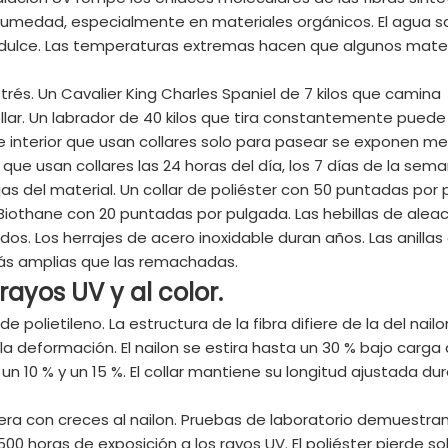
 humedad, especialmente en materiales orgánicos. El agua s
a dulce. Las temperaturas extremas hacen que algunos mater
rés. Un Cavalier King Charles Spaniel de 7 kilos que camina
llar. Un labrador de 40 kilos que tira constantemente puede
s de interior que usan collares solo para pasear se exponen m
que usan collares las 24 horas del día, los 7 días de la sema
as del material. Un collar de poliéster con 50 puntadas por
Biothane con 20 puntadas por pulgada. Las hebillas de alea
s. Los herrajes de acero inoxidable duran años. Las anillas
más amplias que las remachadas.
 rayos UV y al color.
e polietileno. La estructura de la fibra difiere de la del nailo
a deformación. El nailon se estira hasta un 30 % bajo carga
 un 10 % y un 15 %. El collar mantiene su longitud ajustada du
pera con creces al nailon. Pruebas de laboratorio demuestran
500 horas de exposición a los rayos UV. El poliéster pierde so