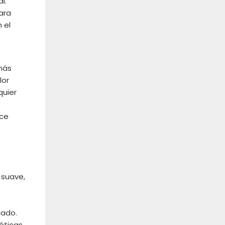
l.
ara
 el
 más
lor
quier
ece
 suave,
uado.
éticas.