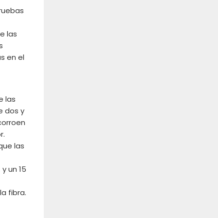
pruebas
e las
s
s en el
e las
e dos y
 corroen
r.
que las
 y un 15
a fibra.