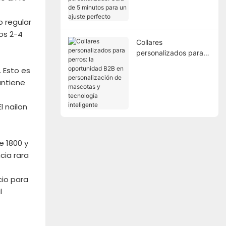
personalizado: Guía
de 5 minutos para un
o regular
ajuste perfecto
los 2-4
Collares
personalizados para
perros: la oportunidad
 Esto es
B2B en
antiene
personalización de
mascotas y tecnología
l nailon
inteligente
e 1800 y
cia rara
cio para
l