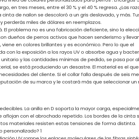
go, en tres meses, entre el 30 % y el 40 % regresa. ¿Las ra
la cinta de nailon se descoloró a un gris deslavado, y más. Tu
a y perderás miles de dólares en reemplazos.
 El problema no es una fabricación deficiente, sino la elecc
 son dueños de perros activos que hacen senderismo y llevan
, viene en colores brillantes y es económico. Pero lo que el
da con la exposición a los rayos UV o absorbe agua y bacter
 unitario y las cantidades mínimas de pedido, se pasa por a
erial, se está produciendo un desastre. El material es el que
 necesidades del cliente. Si el collar falla después de seis m
eputación de su marca y le costará más que seleccionar un 
redecibles. La anilla en D soporta la mayor carga, especialm
se aflojan con el abrochado repetido. Los bordes de la cinta 
tintos materiales resisten estas tensiones de forma distinta.
iación UV rompe los enlaces moleculares de las fibras sinté