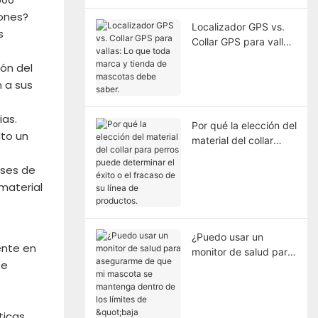
zones?
Localizador GPS vs.
s
Collar GPS para vallas:
Lo que toda marca y
ión del
tienda de mascotas
 a sus
debe saber.
ias.
Por qué la elección del
lto un
material del collar
para perros puede
eses de
determinar el éxito o
el fracaso de su línea
material
de productos.
¿Puedo usar un
ente en
monitor de salud para
se
asegurarme de que mi
mascota se mantenga
dentro de los límites
de "baja actividad"
ticas.