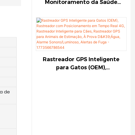
Monitoramento da Saúde
fuga - PGX-63, PuresPet
Animal, Desenvolvimento de
Monitores de Saúde Animal
em Tempo Real, Dispositivo
Inteligente para Animais de
Estimação, Monitor de
Atividades e
Condicionamento Físico,
Rastreador GPS Inteligente
PHH-23, PuresPet
para Gatos (OEM),
Rastreador com
Posicionamento em Tempo
ta de
Real 4G, Rastreador
Inteligente para Cães,
Rastreador GPS para
Animais de Estimação, À
Prova D'Água, Alarme
Sonoro/Luminoso, Alertas de