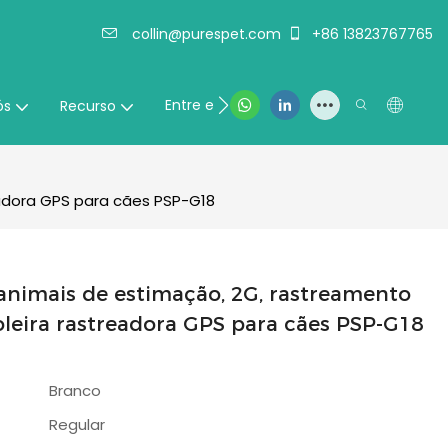
collin@purespet.com
+86 13823767765
Entre em contato conosco
ós
Recurso
eadora GPS para cães PSP-G18
 animais de estimação, 2G, rastreamento
oleira rastreadora GPS para cães PSP-G18
Branco
Regular