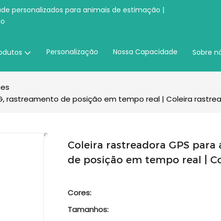
úde personalizados para animais de estimação |
ão
Personalização
Nossa Capacidade
odutos
Sobre n
ães
G, rastreamento de posição em tempo real | Coleira rastr
Coleira rastreadora GPS para
de posição em tempo real | C
Cores:
Tamanhos: