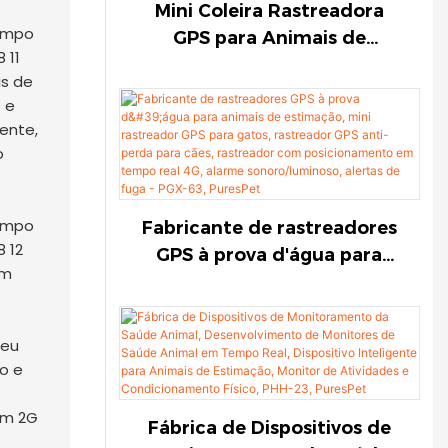
Mini Coleira Rastreadora
GPS para Animais de
Estimação, Rastreador GPS
is de
Impermeável para Gatos,
 e
Rastreador GPS Anti-Perda
ente,
para Cães, Rastreador com
o
Posicionamento em Tempo
Real 4G, Alarme
Sonoro/Luminoso, Alertas de
Fabricante de rastreadores
Fuga - PGX-63-
GPS à prova d'água para
om
1774787931165877
animais de estimação, mini
rastreador GPS para gatos,
rastreador GPS anti-perda
seu
para cães, rastreador com
o e
posicionamento em tempo
real 4G, alarme
om 2G
Fábrica de Dispositivos de
sonoro/luminoso, alertas de