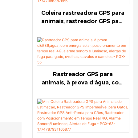
estimação
animais de estimação
Coleira rastreadora GPS para
animais, rastreador GPS para
vacas, rastreador GPS solar
para ovelhas, rastreador de
posicionamento em tempo
real 4G, alarme
sonoro/luminoso, alertas de
fuga para gado, ovelhas,
Rastreador GPS para
cavalos e camelos - PGX-55-
animais, à prova d'água, com
17747986387666
energia solar,
posicionamento em tempo
real 4G, alarme sonoro e
luminoso, alertas de fuga
para gado, ovelhas, cavalos e
camelos - PGX-55