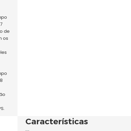
ão de
m os
les
ção
S.
Características