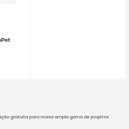
Fuga - 1773566786544
sPet
tação gratuita para nossa ampla gama de projetos