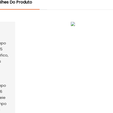
lhes Do Produto
fico,
s
eie
empo
a