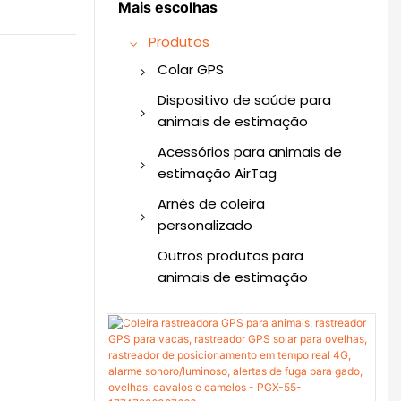
Mais escolhas
Produtos
Colar GPS
Coleira GPS para cães
Dispositivo de saúde para
animais de estimação
Rastreador GPS
Monitor Inteligente de
Acessórios para animais de
Saúde para Animais de
estimação AirTag
Estimação
Coleira de cachorro
Arnês de coleira
AirTag
personalizado
Coleira para gato AirTag
Coleira personalizada
Outros produtos para
para animais de
animais de estimação
Coleira AirTag para
estimação
animais de estimação
Arnês personalizado
Suporte para cães
para animais de
AirTag
estimação
AirTag para animais de
Trela ​​personalizada para