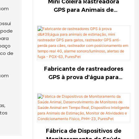
Mini Coleira Rastreadora
GPS para Animais de
Estimação, Rastreador GPS
ossui
Impermeável para Gatos,
ê pode
Rastreador GPS Anti-Perda
para
para Cães, Rastreador com
spaço
Posicionamento em Tempo
sco de
Real 4G, Alarme
Sonoro/Luminoso, Alertas de
Fabricante de rastreadores
Fuga - PGX-63-
GPS à prova d'água para
1774787931165877
animais de estimação, mini
rastreador GPS para gatos,
rastreador GPS anti-perda
as,
para cães, rastreador com
tos
posicionamento em tempo
real 4G, alarme
Fábrica de Dispositivos de
sonoro/luminoso, alertas de