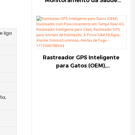
Monitoramento da Saúde
fuga - PGX-63, PuresPet
Animal, Desenvolvimento de
Monitores de Saúde Animal
em Tempo Real, Dispositivo
Inteligente para Animais de
e liga
Estimação, Monitor de
Atividades e
Condicionamento Físico,
Rastreador GPS Inteligente
PHH-23, PuresPet
para Gatos (OEM),
Rastreador com
Posicionamento em Tempo
Real 4G, Rastreador
ia,
Inteligente para Cães,
Rastreador GPS para
Animais de Estimação, À
Prova D'Água, Alarme
Sonoro/Luminoso, Alertas de