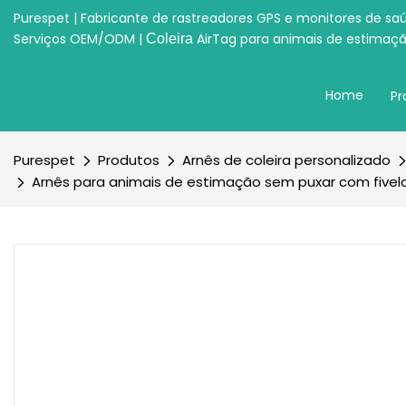
Purespet | Fabricante de rastreadores GPS e monitores de sa
Serviços OEM/ODM |
AirTag para animais de estimaç
Coleira
Home
Pr
Purespet
Produtos
Arnês de coleira personalizado
Arnês para animais de estimação sem puxar com fivel