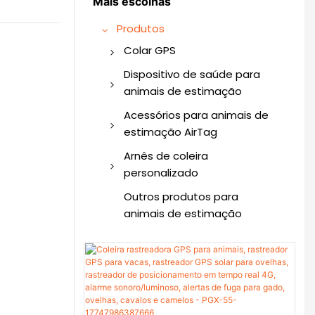
Mais escolhas
Produtos
Colar GPS
Coleira GPS para cães
Dispositivo de saúde para
animais de estimação
Rastreador GPS
Monitor Inteligente de
Acessórios para animais de
Saúde para Animais de
estimação AirTag
Estimação
Coleira de cachorro
Arnês de coleira
AirTag
personalizado
Coleira para gato AirTag
Coleira personalizada
Outros produtos para
para animais de
animais de estimação
Coleira AirTag para
estimação
animais de estimação
Arnês personalizado
Suporte para cães
para animais de
AirTag
estimação
AirTag para animais de
Trela ​​personalizada para