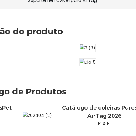
Suporte removível para AirTag
ção do produto
go de Produtos
sPet
Catálogo de coleiras Pure
AirTag 2026
PDF