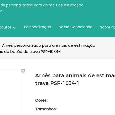
úde personalizados para animais de estimação |
ão
Personalização
Nossa Capacidade
odutos
Sobre n
Arnês personalizado para animais de estimação
as de botão de trava PSP-1034-1
Arnês para animais de estima
trava PSP-1034-1
Cores:
Tamanhos: