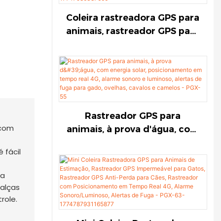
estimação
animais de estimação
Coleira rastreadora GPS para
animais, rastreador GPS para
vacas, rastreador GPS solar
para ovelhas, rastreador de
posicionamento em tempo
real 4G, alarme
sonoro/luminoso, alertas de
fuga para gado, ovelhas,
Rastreador GPS para
cavalos e camelos - PGX-55-
animais, à prova d'água, com
17747986387666
energia solar,
 fácil
posicionamento em tempo
real 4G, alarme sonoro e
 a
luminoso, alertas de fuga
 alças
para gado, ovelhas, cavalos e
role.
camelos - PGX-55