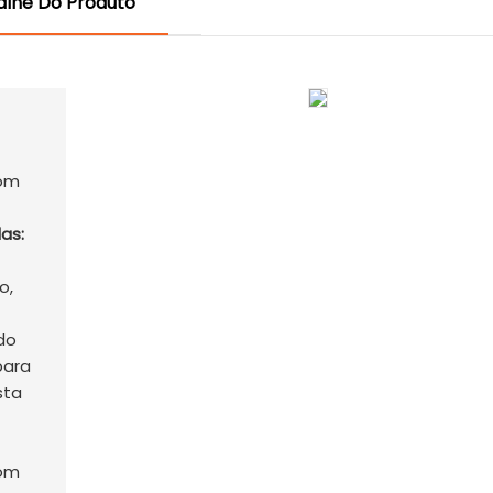
alhe Do Produto
as:
o,
do
para
sta