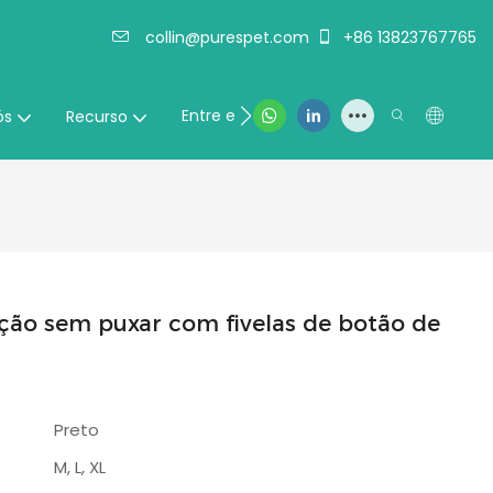
collin@purespet.com
+86 13823767765
Entre em contato conosco
ós
Recurso
ção sem puxar com fivelas de botão de
Preto
M, L, XL