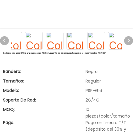
Collar rastreador GPS para mascotas 4G Seguimiento de posición en tiempo real Impermeable PSP-G51
Bandera:
Negro
Tamaños:
Regular
Modelo:
PSP-G16
Soporte De Red:
2G/4G
MOQ:
10
piezas/color/tamaño
Pago:
Pago en línea o T/T
(depósito del 30% y