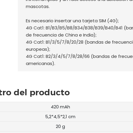
mascotas.
Es necesario insertar una tarjeta SIM (4G);
4G Cat1: B1/B3/B5/B8/B34/B38/B39/B40/B41 (ba
de frecuencia de China e India);
4G Cat1: B1/3/5/7/8/20/28 (bandas de frecuenc
europeas);
4G Cat1: B2/3/4/5/7/8/28/66 (bandas de frecue
americanas).
ro del producto
420 mAh
5,2*4,5*2,1 cm
20 g