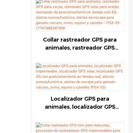
personalizado
AirTag
Correa personalizada
AirTag para mascotas
para mascotas
Collar rastreador GPS para
animales, rastreador GPS
para vacas, rastreador GPS
solar para ovejas, rastreador
de posicionamiento en
tiempo real 4G, alarma
sonora/lumínica, alertas de
escape para ganado vacuno,
Localizador GPS para
ovino, equino y camello -
animales, localizador GPS
PGX-55-17747986387666
impermeable, localizador
GPS solar, localizador GPS
4G con posicionamiento en