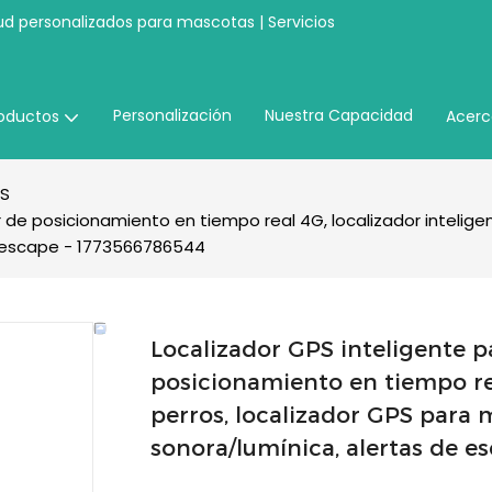
ud personalizados para mascotas | Servicios
Personalización
Nuestra Capacidad
oductos
Acerc
PS
r de posicionamiento en tiempo real 4G, localizador intelig
e escape - 1773566786544
Localizador GPS inteligente p
posicionamiento en tiempo rea
perros, localizador GPS para m
sonora/lumínica, alertas de e