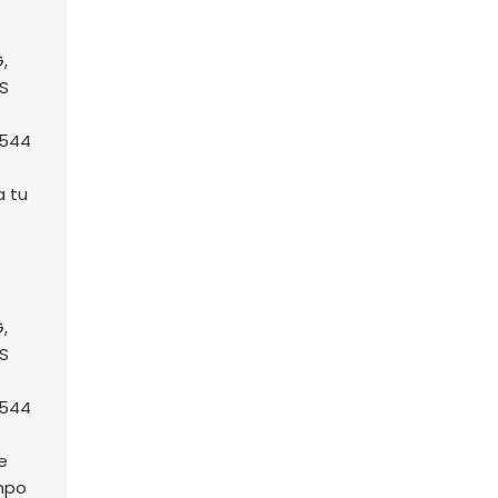
a tu
e
empo