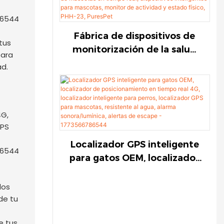
rastreador de
posicionamiento en tiempo
real 4G, alarma
Fábrica de dispositivos de
tus
sonora/lumínica, alertas de
monitorización de la salud
para
escape-PGX-63, PuresPet
de mascotas, desarrollo de
ad.
monitores de salud de
mascotas en tiempo real,
dispositivos inteligentes
para mascotas, monitor de
actividad y estado físico,
PHH-23, PuresPet
Localizador GPS inteligente
para gatos OEM, localizador
de posicionamiento en
tiempo real 4G, localizador
los
inteligente para perros,
de tu
localizador GPS para
e tus