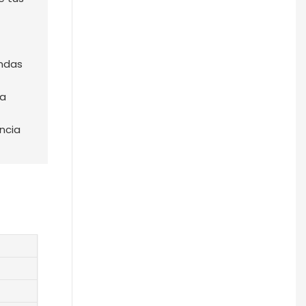
mascotas, resistente al agua,
alarma sonora/lumínica,
alertas de escape -
1773566786544
ndas
ia
ncia