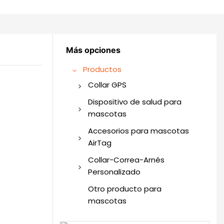
Más opciones
Productos
Collar GPS
Collar de perro GPS
Dispositivo de salud para
mascotas
Rastreador GPS
Monitor inteligente de
Accesorios para mascotas
salud para mascotas
AirTag
Collar para perros AirTag
Collar-Correa-Arnés
Personalizado
Collar para gatos AirTag
Collar personalizado
Otro producto para
Arnés para mascotas
para mascotas
mascotas
AirTag
Arnés para mascotas
Soporte para perros