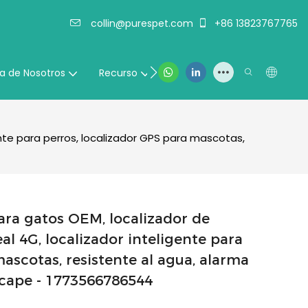
collin@purespet.com
+86 13823767765
Contáctenos
a de Nosotros
Recurso
ente para perros, localizador GPS para mascotas,
ara gatos OEM, localizador de
l 4G, localizador inteligente para
ascotas, resistente al agua, alarma
scape - 1773566786544