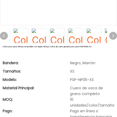
Collar para gato AirTag compatible con Apple AirTag | Collar de cuero genuino para gato PSP-NP05-XS
Bandera:
Negro, Marrón
Tamaños:
XS
Modelo:
PSP-NP05-XS
Material Principal:
Cuero de vaca de
grano completo
MOQ:
10
unidades/color/tamaño
Pago:
Pago en línea o
transferencia bancaria