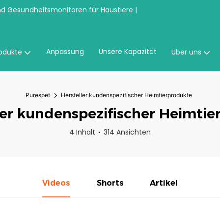
nd Gesundheitsmonitoren für Haustiere |
Anpassung
Unsere Kapazität
odukte
Über uns
Purespet
Hersteller kundenspezifischer Heimtierprodukte
ler kundenspezifischer Heimtie
4 Inhalt
314 Ansichten
Videos
Shorts
Artikel