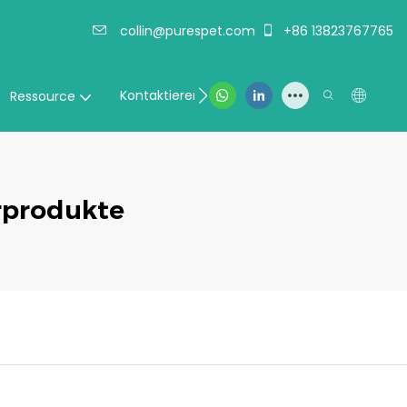
collin@purespet.com
+86 13823767765
Kontaktieren Sie uns
Ressource
rprodukte