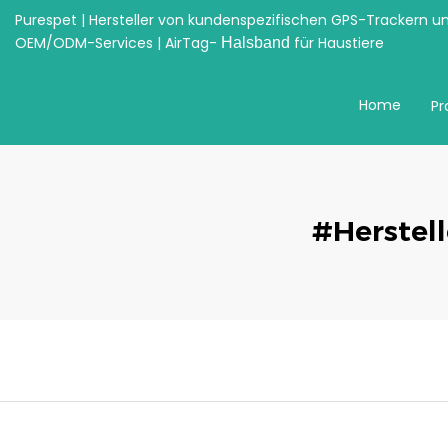
Purespet | Hersteller von kundenspezifischen GPS-Trackern u
OEM/ODM-Services | AirTag-
für Haustiere
Halsband
Home
Pr
#Herstel