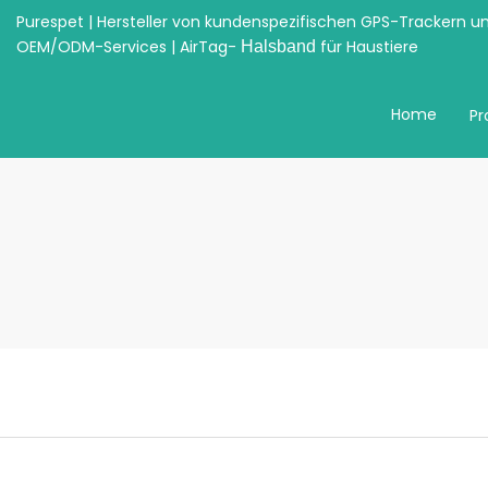
Purespet | Hersteller von kundenspezifischen GPS-Trackern u
OEM/ODM-Services | AirTag-
für Haustiere
Halsband
Home
Pr