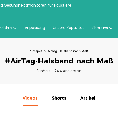
nd Gesundheitsmonitoren für Haustiere |
Anpassung
Unsere Kapazität
odukte
Über uns
Purespet
AirTag-Halsband nach Maß
#AirTag-Halsband nach Maß
3 Inhalt
244 Ansichten
Videos
Shorts
Artikel