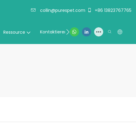
collin@purespet.com
+86 13823767765
Kontaktieren Sie uns
Ressource