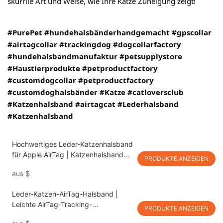
skurrile Art und Weise, wie Ihre Katze Zuneigung zeigt!
#PurePet
#hundehalsbänderhandgemacht
#gpscollar
#airtagcollar
#trackingdog
#dogcollarfactory
#hundehalsbandmanufaktur
#petsupplystore
#Haustierprodukte
#petproductfactory
#customdogcollar
#petproductfactory
#customdoghalsbänder
#Katze
#catloversclub
#Katzenhalsband
#airtagcat
#Lederhalsband
#Katzenhalsband
Hochwertiges Leder-Katzenhalsband
für Apple AirTag | Katzenhalsband
PRODUKTE ANZEIGEN
mit AirTag-Halterung PSP-812
aus
$
Leder-Katzen-AirTag-Halsband |
Leichte AirTag-Tracking-
PRODUKTE ANZEIGEN
Katzenhalsbänder PSP-609