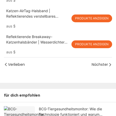
aus
$
Katzen-AirTag-Halsband |
Reflektierendes verstellbares
PRODUKTE ANZEIGEN
Katzenhalsband mit AirTag-Halter
aus
$
PSP-212
Reflektierende Breakaway-
Katzenhalsbänder | Wasserdichter
PRODUKTE ANZEIGEN
AirTag Katzenhalsbandhalter PSP-
aus
$
211
Verlieben
Nächster
für dich empfohlen
BCG-Tiergesundheitsmonitor: Wie die
Technologie funktioniert und warum