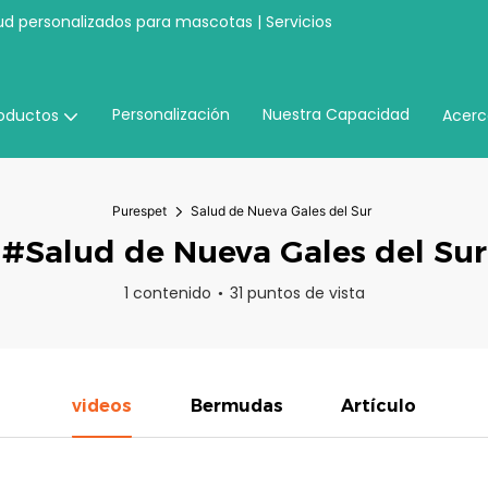
ud personalizados para mascotas | Servicios
Personalización
Nuestra Capacidad
oductos
Acerc
Purespet
Salud de Nueva Gales del Sur
#Salud de Nueva Gales del Sur
1 contenido
31 puntos de vista
videos
Bermudas
Artículo