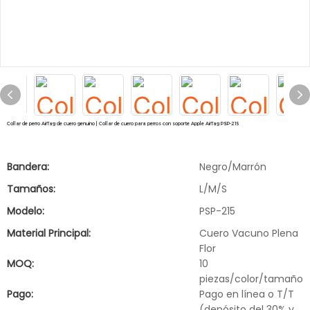
Collar de perro AirTag de cuero genuino | Collar de cuero para perros con soporte Apple AirTag PSP-215
Bandera:
Negro/Marrón
Tamaños:
L/M/S
Modelo:
PSP-215
Material Principal:
Cuero Vacuno Plena
Flor
MOQ:
10
piezas/color/tamaño
Pago:
Pago en línea o T/T
(depósito del 30% y