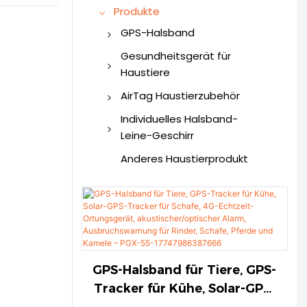
Produkte
GPS-Halsband
GPS-Hundehalsband
Gesundheitsgerät für
Haustiere
GPS-Tracker
Intelligenter Haustier-
AirTag Haustierzubehör
Gesundheitsmonitor
AirTag-Hundehalsband
Individuelles Halsband-
Leine-Geschirr
AirTag Katzenhalsband
Individuelles
Anderes Haustierprodukt
AirTag Haustiergeschirr
Haustierhalsband
AirTag-Hundehalter
Individuelles
AirTag für Haustiere
Haustiergeschirr
Individuelle Haustierleine
GPS-Halsband für Tiere, GPS-
Tracker für Kühe, Solar-GPS-
Tracker für Schafe, 4G-