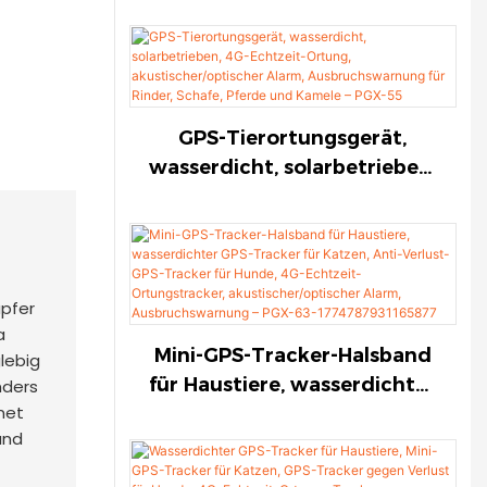
Echtzeit-Ortungsgerät,
akustischer/optischer Alarm,
Ausbruchswarnung für
Rinder, Schafe, Pferde und
GPS-Tierortungsgerät,
Kamele – PGX-55-
wasserdicht, solarbetrieben,
17747986387666
4G-Echtzeit-Ortung,
akustischer/optischer Alarm,
Ausbruchswarnung für
Rinder, Schafe, Pferde und
upfer
Kamele – PGX-55
a
Mini-GPS-Tracker-Halsband
lebig
für Haustiere, wasserdichter
nders
net
GPS-Tracker für Katzen,
und
Anti-Verlust-GPS-Tracker für
Hunde, 4G-Echtzeit-