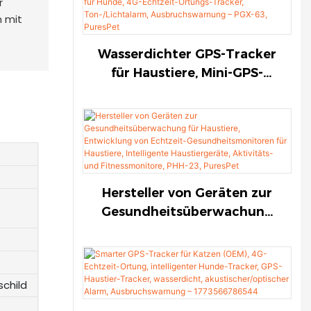
r
Ortungstracker,
n mit
akustischer/optischer Alarm,
Ausbruchswarnung – PGX-
Wasserdichter GPS-Tracker
63-1774787931165877
für Haustiere, Mini-GPS-
Tracker für Katzen, GPS-
Tracker gegen Verlust für
Hunde, 4G-Echtzeit-
Ortungs-Tracker,
Ton-/Lichtalarm,
Ausbruchswarnung – PGX-
Hersteller von Geräten zur
63, PuresPet
Gesundheitsüberwachung
für Haustiere, Entwicklung
von Echtzeit-
Gesundheitsmonitoren für
child
Haustiere, Intelligente
Haustiergeräte, Aktivitäts-