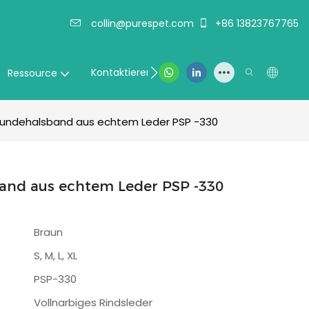
collin@purespet.com
+86 13823767765
Kontaktieren Sie uns
Ressource
undehalsband aus echtem Leder PSP -330
and aus echtem Leder PSP -330
Braun
S, M, L, XL
PSP-330
Vollnarbiges Rindsleder