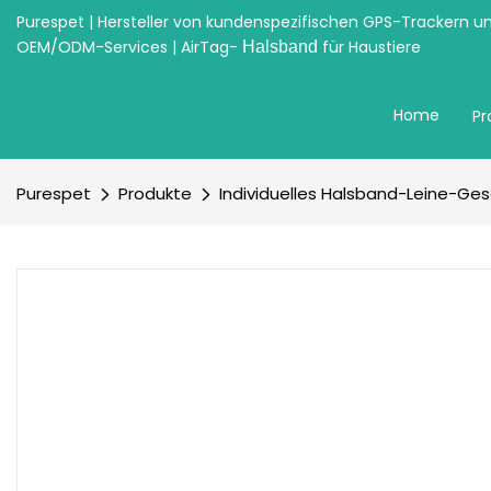
Purespet | Hersteller von kundenspezifischen GPS-Trackern u
OEM/ODM-Services | AirTag-
für Haustiere
Halsband
Home
Pr
Purespet
Produkte
Individuelles Halsband-Leine-Gesc