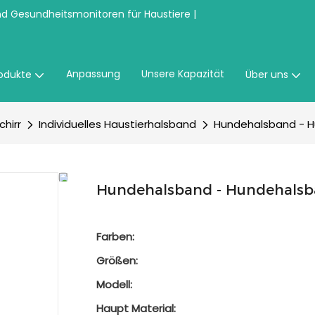
nd Gesundheitsmonitoren für Haustiere |
Anpassung
Unsere Kapazität
odukte
Über uns
hirr
Individuelles Haustierhalsband
Hundehalsband - H
Hundehalsband - Hundehalsb
Farben:
Größen:
Modell:
Haupt Material: