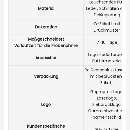
Leuchtendes PU-
Material
Leder, Schnallen aus
Zinklegierung
ID-Etikett mit
Dekoration
Druckmuster
Maßgeschneidert
7–10 Tage
Vorlaufzeit für die Probenahme
Logo, Lederfarben,
Anpassbar
Futtermaterial
Reißverschlusstasche
Verpackung
mit bedrucktem
Etikett
Geprägtes Logo,
Laserlogo,
Logo
Siebdrucklogo,
Gummiabzeichen,
Namensschild
Kundenspezifische
20–25 Tage