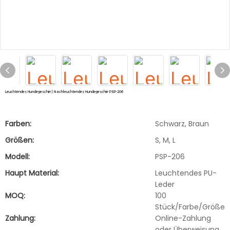
Leuchtendes Hundegeschirr | Nachleuchtendes Hundegeschirr PSP-206
Farben:
Schwarz, Braun
Größen:
S, M, L
Modell:
PSP-206
Haupt Material:
Leuchtendes PU-
Leder
MOQ:
100
Stück/Farbe/Größe
Zahlung:
Online-Zahlung
oder Überweisung